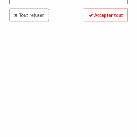
Tout refuser
Accepter tout
Bondage Music
NTFO
Paran
14
,
00
€
incl. taxes
REF. :
BOND12063
Pre-order now !
Tracks