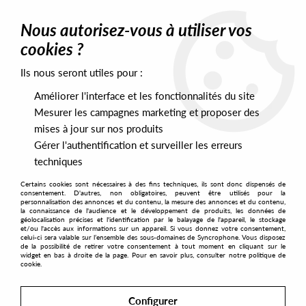
0
Nous autorisez-vous à utiliser vos
cookies ?
Ils nous seront utiles pour :
Home
>
Artists
>
NTFO
>
NTFO - Paran
Améliorer l'interface et les fonctionnalités du site
Mesurer les campagnes marketing et proposer des
mises à jour sur nos produits
Gérer l'authentification et surveiller les erreurs
techniques
Certains cookies sont nécessaires à des fins techniques, ils sont donc dispensés de
consentement. D'autres, non obligatoires, peuvent être utilisés pour la
personnalisation des annonces et du contenu, la mesure des annonces et du contenu,
la connaissance de l'audience et le développement de produits, les données de
géolocalisation précises et l'identification par le balayage de l'appareil, le stockage
et/ou l'accès aux informations sur un appareil. Si vous donnez votre consentement,
celui-ci sera valable sur l’ensemble des sous-domaines de Syncrophone. Vous disposez
de la possibilité de retirer votre consentement à tout moment en cliquant sur le
widget en bas à droite de la page. Pour en savoir plus, consulter notre politique de
cookie.
Configurer