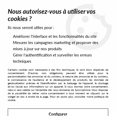
0
Nous autorisez-vous à utiliser vos
cookies ?
Ils nous seront utiles pour :
Home
>
Artists
>
Okain
>
Okain - A Bunch Of Secrets
Améliorer l'interface et les fonctionnalités du site
Mesurer les campagnes marketing et proposer des
mises à jour sur nos produits
Gérer l'authentification et surveiller les erreurs
techniques
Certains cookies sont nécessaires à des fins techniques, ils sont donc dispensés de
consentement. D'autres, non obligatoires, peuvent être utilisés pour la
personnalisation des annonces et du contenu, la mesure des annonces et du contenu,
la connaissance de l'audience et le développement de produits, les données de
géolocalisation précises et l'identification par le balayage de l'appareil, le stockage
et/ou l'accès aux informations sur un appareil. Si vous donnez votre consentement,
celui-ci sera valable sur l’ensemble des sous-domaines de Syncrophone. Vous disposez
de la possibilité de retirer votre consentement à tout moment en cliquant sur le
widget en bas à droite de la page. Pour en savoir plus, consulter notre politique de
cookie.
Configurer