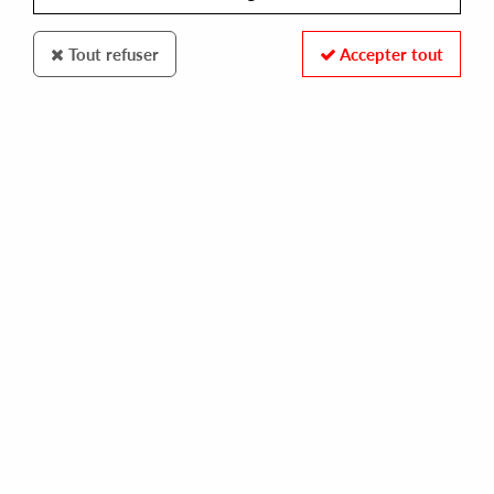
Tout refuser
Accepter tout
ORIZON
JANERET - MANTRAX EP
13,00 €