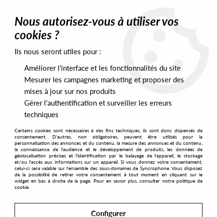
0
Nous autorisez-vous à utiliser vos
cookies ?
Ils nous seront utiles pour :
Home
>
Orizon
Améliorer l'interface et les fonctionnalités du site
Orizon
Mesurer les campagnes marketing et proposer des
mises à jour sur nos produits
2
Gérer l'authentification et surveiller les erreurs
techniques
Certains cookies sont nécessaires à des fins techniques, ils sont donc dispensés de
consentement. D'autres, non obligatoires, peuvent être utilisés pour la
personnalisation des annonces et du contenu, la mesure des annonces et du contenu,
la connaissance de l'audience et le développement de produits, les données de
géolocalisation précises et l'identification par le balayage de l'appareil, le stockage
et/ou l'accès aux informations sur un appareil. Si vous donnez votre consentement,
celui-ci sera valable sur l’ensemble des sous-domaines de Syncrophone. Vous disposez
de la possibilité de retirer votre consentement à tout moment en cliquant sur le
widget en bas à droite de la page. Pour en savoir plus, consulter notre politique de
cookie.
Configurer