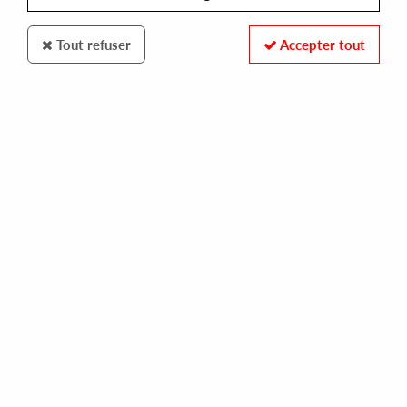
Tout refuser
Accepter tout
Sushitech
Per Hammar
Generation Drive (feat Jannik Jivung, Malin Genie)
Clear Vinyl
45
,
00
€
incl. taxes
REF. :
SUSH74C
Pre-order now !
Tracks