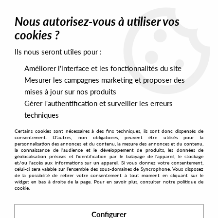
0
Nous autorisez-vous à utiliser vos
cookies ?
Ils nous seront utiles pour :
Home
>
Artists
>
Per Hammar
>
Per Hammar - Generation Drive
(feat Jannik Jivung, Malin Genie) Clear Vinyl
Améliorer l'interface et les fonctionnalités du site
Mesurer les campagnes marketing et proposer des
mises à jour sur nos produits
Gérer l'authentification et surveiller les erreurs
techniques
Certains cookies sont nécessaires à des fins techniques, ils sont donc dispensés de
consentement. D'autres, non obligatoires, peuvent être utilisés pour la
personnalisation des annonces et du contenu, la mesure des annonces et du contenu,
la connaissance de l'audience et le développement de produits, les données de
géolocalisation précises et l'identification par le balayage de l'appareil, le stockage
et/ou l'accès aux informations sur un appareil. Si vous donnez votre consentement,
celui-ci sera valable sur l’ensemble des sous-domaines de Syncrophone. Vous disposez
de la possibilité de retirer votre consentement à tout moment en cliquant sur le
widget en bas à droite de la page. Pour en savoir plus, consulter notre politique de
cookie.
Configurer