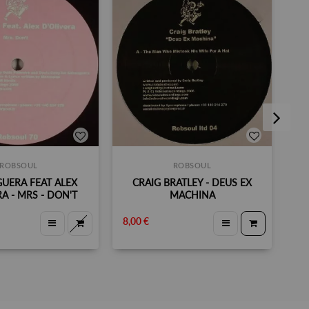
ROBSOUL
ROBSOUL
UERA FEAT ALEX
CRAIG BRATLEY - DEUS EX
H
RA - MRS - DON'T
MACHINA
8,00 €
8,