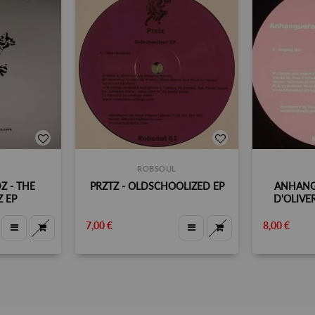
ROBSOUL
Z - THE
PRZTZ - OLDSCHOOLIZED EP
ANHANG
 EP
D'OLIVE
7,00 €
8,00 €