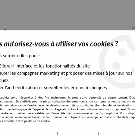
 autorisez-vous à utiliser vos cookies ?
s seront utiles pour :
iorer l'interface et les fonctionnalités du site
ALL STOCK
EXCLUSIVES
PRESALES EXCLUSIVES
urer les campagnes marketing et proposer des mises à jour sur nos
duits
r l'authentification et surveiller les erreurs techniques
cookies sont nécessaires à des fins techniques, ils sont donc dispensés de consentement. D'a
Robsoul
res, peuvent être utilisés pour la personnalisation des annonces et du contenu, la mesure des anno
la connaissance de l'audience et le développement de produits, les données de géolocalisation p
Phil Weeks
cation par le balayage de l'appareil, le stockage et/ou l'accès aux informations sur un appareil. Si 
sentement, celui-ci sera valable sur l’ensemble des sous-domaines de Syncrophone. Vous disp
Yeah I Like That
té de retirer votre consentement à tout moment en cliquant sur le widget en bas à droite de la pag
s, consulter notre politique de cookie.
16
,
00
€
incl. taxes