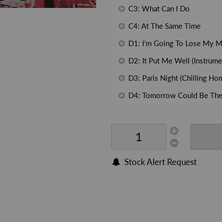
C3: What Can I Do
C4: At The Same Time
D1: I'm Going To Lose My M
D2: It Put Me Well (Instrume
D3: Paris Night (Chilling Ho
D4: Tomorrow Could Be Th
Stock Alert Request