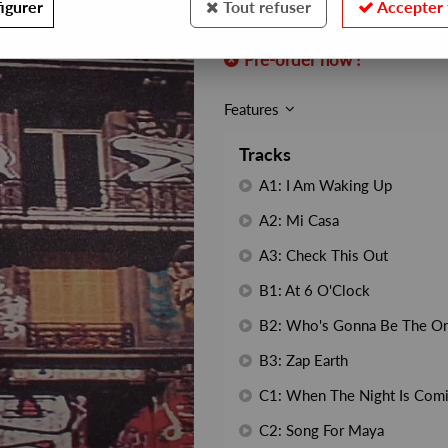
igurer
Tout refuser
Accepter 
REF. :
ROBSOULLP01
Pre-order now !
Features
Tracks
A1: I Am Waking Up
A2: Mi Casa
A3: Check This Out
B1: At 6 O'Clock
B2: Who's Gonna Be The O
B3: Zap Earth
C1: When The Night Is Com
C2: Song For Maya