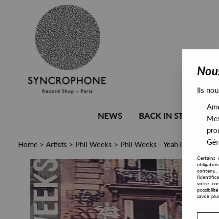
Nous
Ils nou
Amél
NEWS
BACK IN STOCK
Mes
pro
Gére
Home
>
Artists
>
Phil Weeks
>
Phil Weeks - Yeah I Like That
Certains 
obligatoi
contenu, 
l'identifi
votre con
possibili
savoir plu