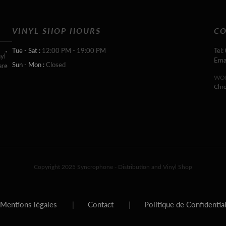
VINYL SHOP HOURS
CO
Tue - Sat :
12:00 PM - 19:00 PM
Tel:
yl
Ema
Sun - Mon :
Closed
are
WOR
Chr
Copyright 2025 Syncrophone - Distribution and Vinyl Shop
Mentions légales
|
Contact
|
Politique de Confidentia