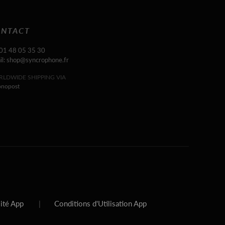
NTACT
 01 48 05 35 30
il: shop@syncrophone.fr
LDWIDE SHIPPING VIA
onopost
lité App
|
Conditions d'Utilisation App