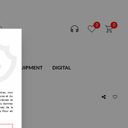
0
0
DJ EQUIPMENT
DIGITAL
utres, non
nces et du
récises et
vous donnez
osez de la
e. Pour en