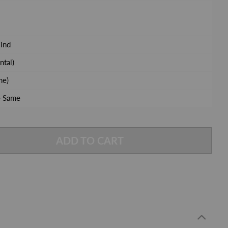
ind
ntal)
me)
e Same
ADD TO CART