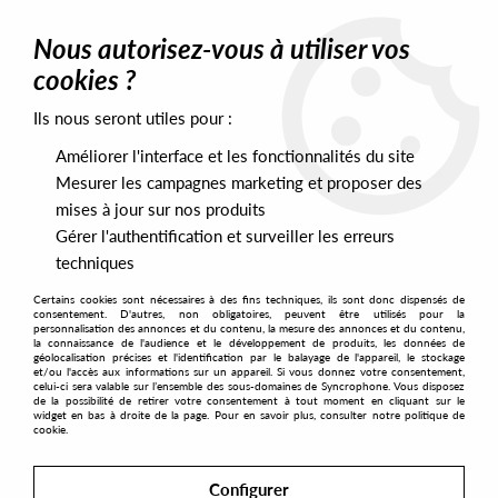
0
Nous autorisez-vous à utiliser vos
cookies ?
Ils nous seront utiles pour :
Home
>
Artists
>
Polito
>
Polito - Ultraparallel
Améliorer l'interface et les fonctionnalités du site
Mesurer les campagnes marketing et proposer des
mises à jour sur nos produits
Gérer l'authentification et surveiller les erreurs
techniques
Certains cookies sont nécessaires à des fins techniques, ils sont donc dispensés de
consentement. D'autres, non obligatoires, peuvent être utilisés pour la
personnalisation des annonces et du contenu, la mesure des annonces et du contenu,
la connaissance de l'audience et le développement de produits, les données de
géolocalisation précises et l'identification par le balayage de l'appareil, le stockage
et/ou l'accès aux informations sur un appareil. Si vous donnez votre consentement,
celui-ci sera valable sur l’ensemble des sous-domaines de Syncrophone. Vous disposez
de la possibilité de retirer votre consentement à tout moment en cliquant sur le
widget en bas à droite de la page. Pour en savoir plus, consulter notre politique de
cookie.
Configurer