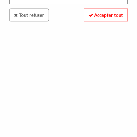
Tout refuser
Accepter tout
Butter Sessions
Polito
Ultraparallel
15
,
00
€
incl. taxes
REF. :
BSR031
In stock
Tracks