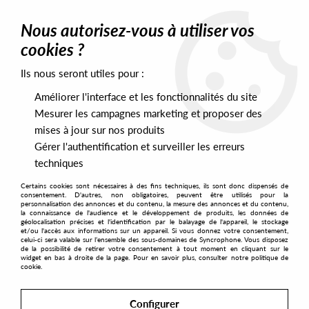
0
Nous autorisez-vous à utiliser vos
cookies ?
Ils nous seront utiles pour :
Home
>
Artists
>
Quiet Men
>
Quiet Men - Transition EP
Améliorer l'interface et les fonctionnalités du site
Mesurer les campagnes marketing et proposer des
mises à jour sur nos produits
Gérer l'authentification et surveiller les erreurs
techniques
Certains cookies sont nécessaires à des fins techniques, ils sont donc dispensés de
consentement. D'autres, non obligatoires, peuvent être utilisés pour la
personnalisation des annonces et du contenu, la mesure des annonces et du contenu,
la connaissance de l'audience et le développement de produits, les données de
géolocalisation précises et l'identification par le balayage de l'appareil, le stockage
et/ou l'accès aux informations sur un appareil. Si vous donnez votre consentement,
celui-ci sera valable sur l’ensemble des sous-domaines de Syncrophone. Vous disposez
de la possibilité de retirer votre consentement à tout moment en cliquant sur le
widget en bas à droite de la page. Pour en savoir plus, consulter notre politique de
cookie.
Configurer