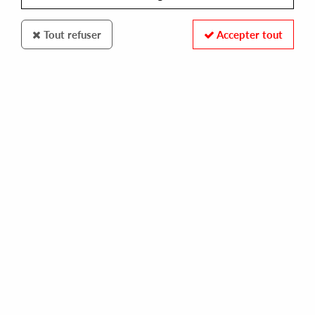
Tout refuser
Accepter tout
Space Lab
Quiet Men
Transition EP
14
,
00
€
incl. taxes
REF. :
SPCLAB002
Pre-order now !
Tracks
A1.Doubled
A2.Deep