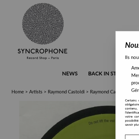
Nous
Ils nou
Amél
NEWS
BACK IN STOCK
Mes
pro
Gére
Home
>
Artists
>
Raymond Castoldi
>
Raymond Castoldi - X 
Certains 
obligatoi
contenu, 
l'identifi
votre con
possibili
savoir plu