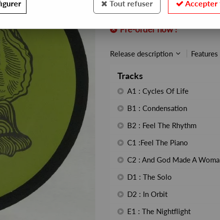
igurer
Tout refuser
Accepter 
REF. :
OYSTER4
Pre-order now !
Release description
Features
Tracks
A1 : Cycles Of Life
B1 : Condensation
B2 : Feel The Rhythm
C1 :Feel The Piano
C2 : And God Made A Woma
D1 : The Solo
D2 : In Orbit
E1 : The Nightflight