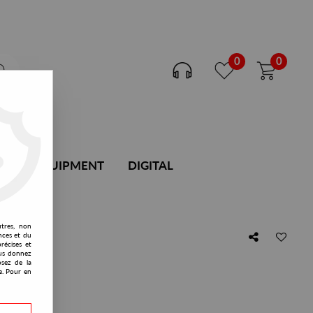
0
0
DJ EQUIPMENT
DIGITAL
utres, non
nces et du
récises et
vous donnez
osez de la
4
e. Pour en