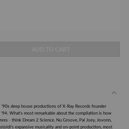
ADD TO CART
arly '90s deep house productions of X-Ray Records founder
d '94. What's most remarkable about the compilation is how
nres - think Dream 2 Science, Nu Groove, Pal Joey, Jovonn,
astoldi's expansive musicality and on-point production, most