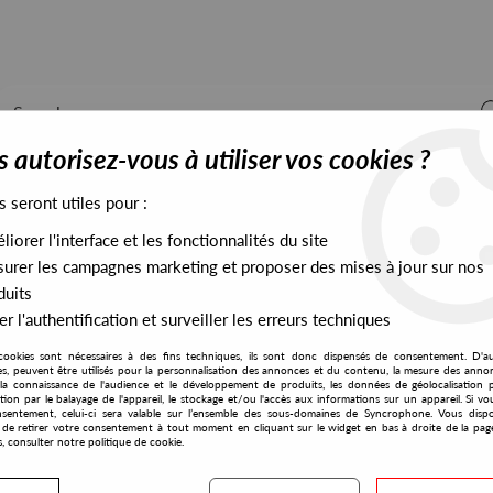
 autorisez-vous à utiliser vos cookies ?
s seront utiles pour :
iorer l'interface et les fonctionnalités du site
ALL STOCK
EXCLUSIVES
PRESALES EXCLUSIVES
urer les campagnes marketing et proposer des mises à jour sur nos
duits
r l'authentification et surveiller les erreurs techniques
Ray Records 1992-1994
cookies sont nécessaires à des fins techniques, ils sont donc dispensés de consentement. D'a
Kalahari Oyster Cult
res, peuvent être utilisés pour la personnalisation des annonces et du contenu, la mesure des anno
la connaissance de l'audience et le développement de produits, les données de géolocalisation p
Raymond Castoldi
cation par le balayage de l'appareil, le stockage et/ou l'accès aux informations sur un appareil. Si 
sentement, celui-ci sera valable sur l’ensemble des sous-domaines de Syncrophone. Vous disp
X Ray Records 1992-199
té de retirer votre consentement à tout moment en cliquant sur le widget en bas à droite de la pag
s, consulter notre politique de cookie.
30
,
00
€
incl. taxes