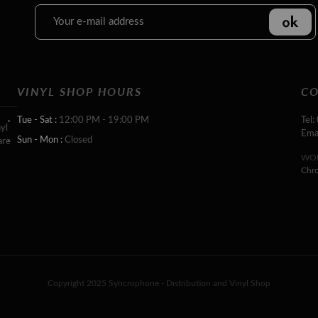
VINYL SHOP HOURS
CO
Tue - Sat :
12:00 PM - 19:00 PM
Tel:
yl
Ema
Sun - Mon :
Closed
are
WOR
Chr
Copyright 2025 Syncrophone - Distribution and Vinyl Shop