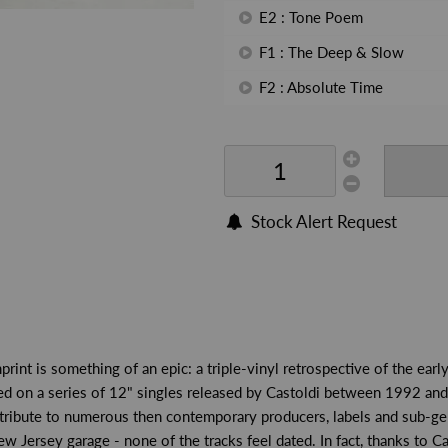
E2 : Tone Poem
F1 : The Deep & Slow
F2 : Absolute Time
Stock Alert Request
mprint is something of an epic: a triple-vinyl retrospective of the e
ed on a series of 12" singles released by Castoldi between 1992 an
 tribute to numerous then contemporary producers, labels and sub-ge
Jersey garage - none of the tracks feel dated. In fact, thanks to C