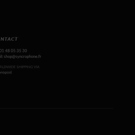
NTACT
 01 48 05 35 30
il: shop@syncrophone.fr
LDWIDE SHIPPING VIA
onopost