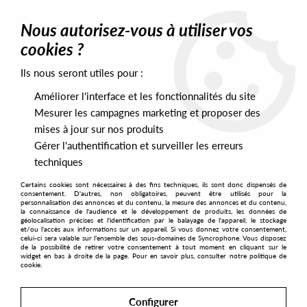
0
Nous autorisez-vous à utiliser vos
cookies ?
Ils nous seront utiles pour :
Home
>
Artists
>
Various
>
Ri Edito Italiano - Volume 1
Améliorer l'interface et les fonctionnalités du site
Mesurer les campagnes marketing et proposer des
mises à jour sur nos produits
Gérer l'authentification et surveiller les erreurs
techniques
Certains cookies sont nécessaires à des fins techniques, ils sont donc dispensés de
consentement. D'autres, non obligatoires, peuvent être utilisés pour la
personnalisation des annonces et du contenu, la mesure des annonces et du contenu,
la connaissance de l'audience et le développement de produits, les données de
géolocalisation précises et l'identification par le balayage de l'appareil, le stockage
et/ou l'accès aux informations sur un appareil. Si vous donnez votre consentement,
celui-ci sera valable sur l’ensemble des sous-domaines de Syncrophone. Vous disposez
de la possibilité de retirer votre consentement à tout moment en cliquant sur le
widget en bas à droite de la page. Pour en savoir plus, consulter notre politique de
cookie.
Configurer