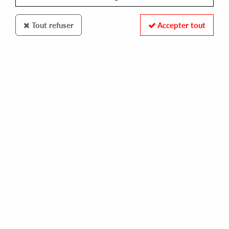
Tout refuser
Accepter tout
Ri Edito Italiano
Ri Edito Italiano
Volume 1
14
,
00
€
incl. taxes
REF. :
RI-01
Pre-order now !
Tracks