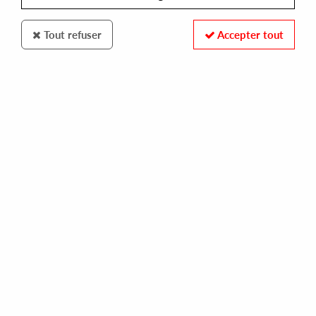
Tout refuser
Accepter tout
TRELIK
SOUL CAPSULE PRODUCTIONS
las ramblas ( reissue)
16,00 €