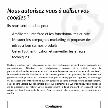
0
Nous autorisez-vous à utiliser vos
cookies ?
Ils nous seront utiles pour :
Home
>
Artists
>
Soul Capsule
Améliorer l'interface et les fonctionnalités du site
Soul Capsule
Mesurer les campagnes marketing et proposer des
mises à jour sur nos produits
Gérer l'authentification et surveiller les erreurs
SORT & FILTER
techniques
Certains cookies sont nécessaires à des fins techniques, ils sont donc dispensés de
PRESALES EXCLUSIVES
consentement. D'autres, non obligatoires, peuvent être utilisés pour la
personnalisation des annonces et du contenu, la mesure des annonces et du contenu,
la connaissance de l'audience et le développement de produits, les données de
géolocalisation précises et l'identification par le balayage de l'appareil, le stockage
2
et/ou l'accès aux informations sur un appareil. Si vous donnez votre consentement,
celui-ci sera valable sur l’ensemble des sous-domaines de Syncrophone. Vous disposez
de la possibilité de retirer votre consentement à tout moment en cliquant sur le
widget en bas à droite de la page. Pour en savoir plus, consulter notre politique de
cookie.
Configurer