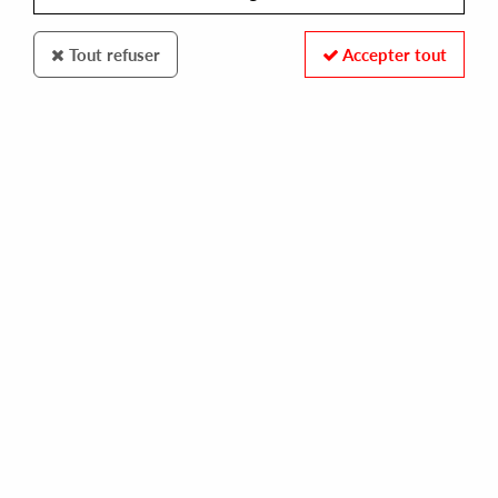
Tout refuser
Accepter tout
SYNCROPHONE
ST ANDY
motor ep [re-edtion 96]
10,00 €