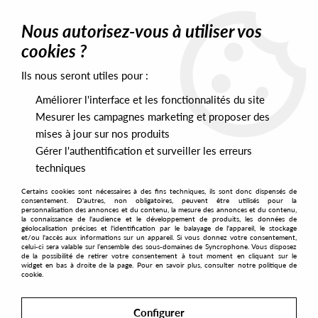
0
Nous autorisez-vous à utiliser vos
cookies ?
Ils nous seront utiles pour :
Home
>
Artists
>
St Andy
Améliorer l'interface et les fonctionnalités du site
St Andy
Mesurer les campagnes marketing et proposer des
mises à jour sur nos produits
Gérer l'authentification et surveiller les erreurs
SORT & FILTER
techniques
Certains cookies sont nécessaires à des fins techniques, ils sont donc dispensés de
PRESALES EXCLUSIVES
consentement. D'autres, non obligatoires, peuvent être utilisés pour la
personnalisation des annonces et du contenu, la mesure des annonces et du contenu,
la connaissance de l'audience et le développement de produits, les données de
géolocalisation précises et l'identification par le balayage de l'appareil, le stockage
1
et/ou l'accès aux informations sur un appareil. Si vous donnez votre consentement,
celui-ci sera valable sur l’ensemble des sous-domaines de Syncrophone. Vous disposez
de la possibilité de retirer votre consentement à tout moment en cliquant sur le
widget en bas à droite de la page. Pour en savoir plus, consulter notre politique de
cookie.
Configurer