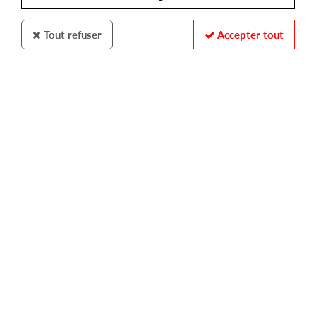
Tout refuser
Accepter tout
Syncrophone
Stephen Brown
Variations EP
15
,
90
€
incl. taxes
REF. :
SYNCRO58