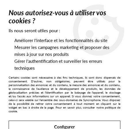
0
Nous autorisez-vous à utiliser vos
cookies ?
Ils nous seront utiles pour :
Home
>
Genres
>
Techno
>
Stephen Brown - Variations EP
Améliorer l'interface et les fonctionnalités du site
Mesurer les campagnes marketing et proposer des
mises à jour sur nos produits
Gérer l'authentification et surveiller les erreurs
techniques
Certains cookies sont nécessaires à des fins techniques, ils sont donc dispensés de
consentement. D'autres, non obligatoires, peuvent être utilisés pour la
personnalisation des annonces et du contenu, la mesure des annonces et du contenu,
la connaissance de l'audience et le développement de produits, les données de
géolocalisation précises et l'identification par le balayage de l'appareil, le stockage
et/ou l'accès aux informations sur un appareil. Si vous donnez votre consentement,
celui-ci sera valable sur l’ensemble des sous-domaines de Syncrophone. Vous disposez
de la possibilité de retirer votre consentement à tout moment en cliquant sur le
widget en bas à droite de la page. Pour en savoir plus, consulter notre politique de
cookie.
Configurer