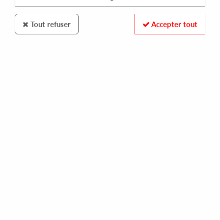
Tout refuser
Accepter tout
Ten Lovers Music
Stretto / Erik Escobar
Latin American Series
18
,
00
€
incl. taxes
REF. :
TLP005