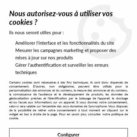
0
Nous autorisez-vous à utiliser vos
cookies ?
Ils nous seront utiles pour :
Home
>
Artists
>
Stretto
>
Stretto / Erik Escobar - Latin American
Series
Améliorer l'interface et les fonctionnalités du site
Mesurer les campagnes marketing et proposer des
mises à jour sur nos produits
Gérer l'authentification et surveiller les erreurs
techniques
Certains cookies sont nécessaires à des fins techniques, ils sont donc dispensés de
consentement. D'autres, non obligatoires, peuvent être utilisés pour la
personnalisation des annonces et du contenu, la mesure des annonces et du contenu,
la connaissance de l'audience et le développement de produits, les données de
géolocalisation précises et l'identification par le balayage de l'appareil, le stockage
et/ou l'accès aux informations sur un appareil. Si vous donnez votre consentement,
celui-ci sera valable sur l’ensemble des sous-domaines de Syncrophone. Vous disposez
de la possibilité de retirer votre consentement à tout moment en cliquant sur le
widget en bas à droite de la page. Pour en savoir plus, consulter notre politique de
cookie.
Configurer