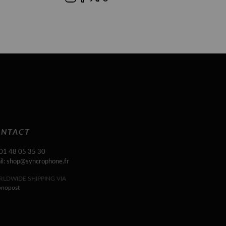
NTACT
 01 48 05 35 30
il: shop@syncrophone.fr
LDWIDE SHIPPING VIA
onopost