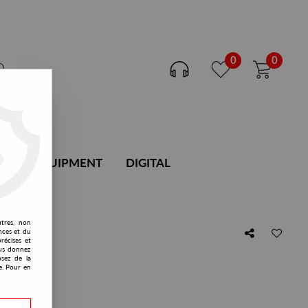
0
0
DJ EQUIPMENT
DIGITAL
utres, non
nces et du
récises et
vous donnez
osez de la
e. Pour en