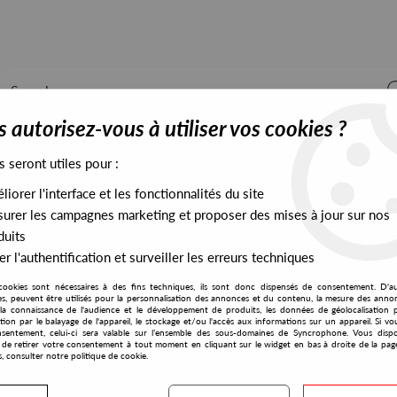
 autorisez-vous à utiliser vos cookies ?
s seront utiles pour :
iorer l'interface et les fonctionnalités du site
ALL STOCK
EXCLUSIVES
PRESALES EXCLUSIVES
urer les campagnes marketing et proposer des mises à jour sur nos
duits
r l'authentification et surveiller les erreurs techniques
cookies sont nécessaires à des fins techniques, ils sont donc dispensés de consentement. D'a
Futuristica Music
res, peuvent être utilisés pour la personnalisation des annonces et du contenu, la mesure des anno
la connaissance de l'audience et le développement de produits, les données de géolocalisation p
Sun Circle
cation par le balayage de l'appareil, le stockage et/ou l'accès aux informations sur un appareil. Si 
sentement, celui-ci sera valable sur l’ensemble des sous-domaines de Syncrophone. Vous disp
Stars Fall Down
té de retirer votre consentement à tout moment en cliquant sur le widget en bas à droite de la pag
s, consulter notre politique de cookie.
14
,
00
€
incl. taxes