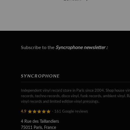
Subscribe to the
Syncrophone newsletter :
SYNCROPHONE
Independent vinyl record store in Paris since 2004. Shop house vin
records, techno records, disco vinyl, funk records, ambient vinyl. R
vinyl records and limited edition vinyl pressings.
4.9
- 161 Google reviews
4 Rue des Taillandiers
75011 Paris, France