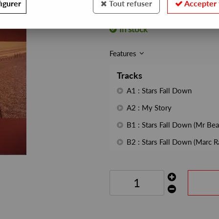
igurer
Tout refuser
Accepter 
REF. :
FM018Y
In stock
Features
Tracks
A1 : Stars Fall Down
A2 : My Story
B1 : Stars Fall Down (Mr Bea
B2 : Stars Fall Down (Marc R