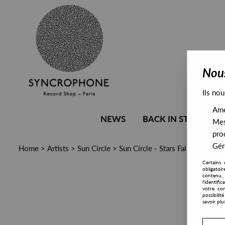
Nous
Ils nou
Amél
NEWS
BACK IN STOCK
Mes
pro
Gére
Home
>
Artists
>
Sun Circle
>
Sun Circle - Stars Fall Down
Certains 
obligatoi
contenu, 
l'identifi
votre con
possibili
savoir plu