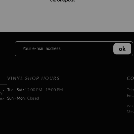
VINYL SHOP HOURS
CO
Tue - Sat :
12:00 PM - 19:00 PM
Tel:
yl
Ema
Sun - Mon :
Closed
are
WOR
Chr