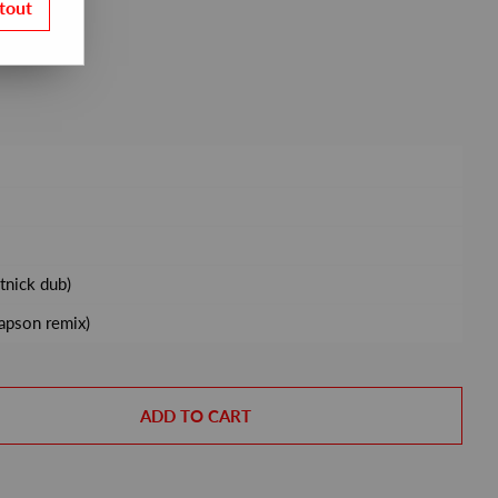
tout
tnick dub)
apson remix)
ADD TO CART