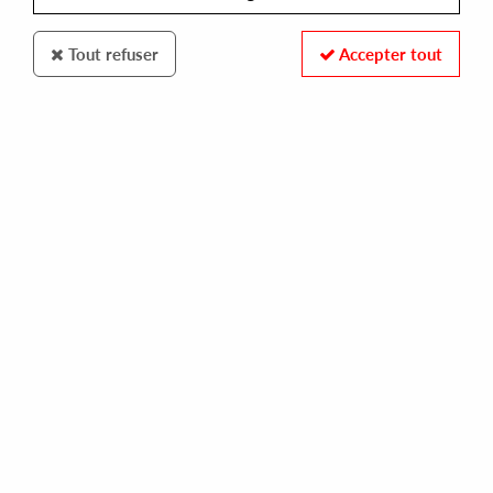
Tout refuser
Accepter tout
59BEL
Surface Access
Status.Density/Immersion Thrust
14
,
00
€
incl. taxes
REF. :
59BEL005