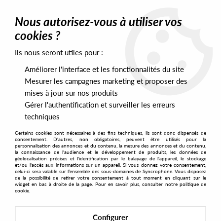
0
Nous autorisez-vous à utiliser vos
cookies ?
Ils nous seront utiles pour :
Home
>
Genres
>
Techno
>
Dub Techno
>
Surface Access -
Status.Density/Immersion Thrust
Améliorer l'interface et les fonctionnalités du site
Mesurer les campagnes marketing et proposer des
mises à jour sur nos produits
Gérer l'authentification et surveiller les erreurs
techniques
Certains cookies sont nécessaires à des fins techniques, ils sont donc dispensés de
consentement. D'autres, non obligatoires, peuvent être utilisés pour la
personnalisation des annonces et du contenu, la mesure des annonces et du contenu,
la connaissance de l'audience et le développement de produits, les données de
géolocalisation précises et l'identification par le balayage de l'appareil, le stockage
et/ou l'accès aux informations sur un appareil. Si vous donnez votre consentement,
celui-ci sera valable sur l’ensemble des sous-domaines de Syncrophone. Vous disposez
de la possibilité de retirer votre consentement à tout moment en cliquant sur le
widget en bas à droite de la page. Pour en savoir plus, consulter notre politique de
cookie.
Configurer