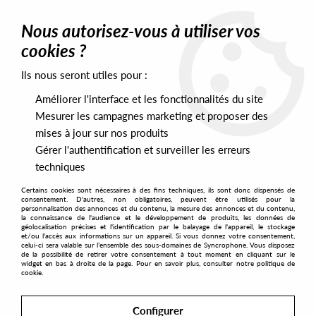
0
Nous autorisez-vous à utiliser vos
cookies ?
Ils nous seront utiles pour :
Home
>
Artists
>
Tamoshi
>
Tamoshi - Come In
Améliorer l'interface et les fonctionnalités du site
Mesurer les campagnes marketing et proposer des
mises à jour sur nos produits
Gérer l'authentification et surveiller les erreurs
techniques
Certains cookies sont nécessaires à des fins techniques, ils sont donc dispensés de
consentement. D'autres, non obligatoires, peuvent être utilisés pour la
personnalisation des annonces et du contenu, la mesure des annonces et du contenu,
la connaissance de l'audience et le développement de produits, les données de
géolocalisation précises et l'identification par le balayage de l'appareil, le stockage
et/ou l'accès aux informations sur un appareil. Si vous donnez votre consentement,
celui-ci sera valable sur l’ensemble des sous-domaines de Syncrophone. Vous disposez
de la possibilité de retirer votre consentement à tout moment en cliquant sur le
widget en bas à droite de la page. Pour en savoir plus, consulter notre politique de
cookie.
Configurer