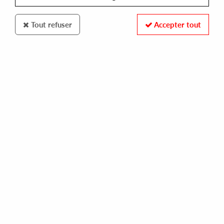
Tout refuser
Accepter tout
Vivid
Tamoshi
Come In
12
,
50
€
incl. taxes
REF. :
VIVID04
Pre-order now !
Tracks