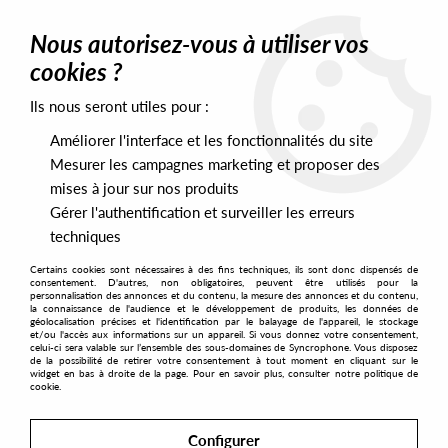
0
Nous autorisez-vous à utiliser vos
cookies ?
Ils nous seront utiles pour :
Home
>
Artists
>
Tarotplane
>
Tarotplane - Horizontology
Améliorer l'interface et les fonctionnalités du site
Mesurer les campagnes marketing et proposer des
mises à jour sur nos produits
Gérer l'authentification et surveiller les erreurs
techniques
Certains cookies sont nécessaires à des fins techniques, ils sont donc dispensés de
consentement. D'autres, non obligatoires, peuvent être utilisés pour la
personnalisation des annonces et du contenu, la mesure des annonces et du contenu,
la connaissance de l'audience et le développement de produits, les données de
géolocalisation précises et l'identification par le balayage de l'appareil, le stockage
et/ou l'accès aux informations sur un appareil. Si vous donnez votre consentement,
celui-ci sera valable sur l’ensemble des sous-domaines de Syncrophone. Vous disposez
de la possibilité de retirer votre consentement à tout moment en cliquant sur le
widget en bas à droite de la page. Pour en savoir plus, consulter notre politique de
cookie.
Configurer