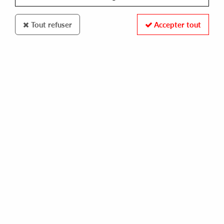
Tout refuser
Accepter tout
12TH Isle
Tarotplane
Horizontology
25
,
00
€
incl. taxes
REF. :
ISLE-010
Pre-order now !
Tracks