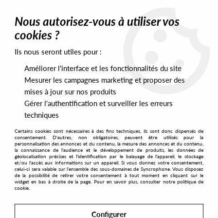
0
Nous autorisez-vous à utiliser vos
cookies ?
Ils nous seront utiles pour :
Home
>
Artists
>
Tom Carruthers
>
Tom Carruthers - Agenda EP
Améliorer l'interface et les fonctionnalités du site
Mesurer les campagnes marketing et proposer des
mises à jour sur nos produits
Gérer l'authentification et surveiller les erreurs
techniques
Certains cookies sont nécessaires à des fins techniques, ils sont donc dispensés de
consentement. D'autres, non obligatoires, peuvent être utilisés pour la
personnalisation des annonces et du contenu, la mesure des annonces et du contenu,
la connaissance de l'audience et le développement de produits, les données de
géolocalisation précises et l'identification par le balayage de l'appareil, le stockage
et/ou l'accès aux informations sur un appareil. Si vous donnez votre consentement,
celui-ci sera valable sur l’ensemble des sous-domaines de Syncrophone. Vous disposez
de la possibilité de retirer votre consentement à tout moment en cliquant sur le
widget en bas à droite de la page. Pour en savoir plus, consulter notre politique de
cookie.
Configurer