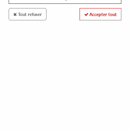
Tout refuser
Accepter tout
Skylax
Tom Carruthers
Agenda EP
14
,
00
€
incl. taxes
REF. :
LAX162