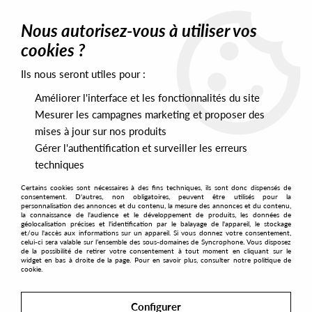
0
Nous autorisez-vous à utiliser vos
cookies ?
Ils nous seront utiles pour :
Home
>
Artists
>
Dimitri From Paris
>
Torbjorn Langborn & The
Feel Life Orchestra - Feel Life (Dimitri From Paris Rmx)
Améliorer l'interface et les fonctionnalités du site
Mesurer les campagnes marketing et proposer des
mises à jour sur nos produits
Gérer l'authentification et surveiller les erreurs
techniques
Certains cookies sont nécessaires à des fins techniques, ils sont donc dispensés de
consentement. D'autres, non obligatoires, peuvent être utilisés pour la
personnalisation des annonces et du contenu, la mesure des annonces et du contenu,
la connaissance de l'audience et le développement de produits, les données de
géolocalisation précises et l'identification par le balayage de l'appareil, le stockage
et/ou l'accès aux informations sur un appareil. Si vous donnez votre consentement,
celui-ci sera valable sur l’ensemble des sous-domaines de Syncrophone. Vous disposez
de la possibilité de retirer votre consentement à tout moment en cliquant sur le
widget en bas à droite de la page. Pour en savoir plus, consulter notre politique de
cookie.
Configurer