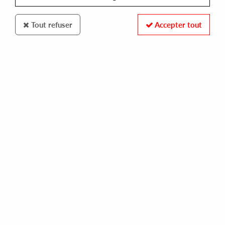
Tout refuser
Accepter tout
Pardonnez-Nous
Torbjorn Langborn & The Feel Life
Orchestra
Feel Life (Dimitri From Paris Rmx)
14
,
00
€
incl. taxes
REF. :
PN002Y
Pre-order now !