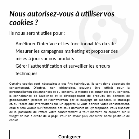
0
Nous autorisez-vous à utiliser vos
cookies ?
Ils nous seront utiles pour :
Home
>
DJ Equipment
>
DJ Bags
>
UDG Ultimate CourierBag 40
Améliorer l'interface et les fonctionnalités du site
Mesurer les campagnes marketing et proposer des
mises à jour sur nos produits
Gérer l'authentification et surveiller les erreurs
techniques
Certains cookies sont nécessaires à des fins techniques, ils sont donc dispensés de
consentement. D'autres, non obligatoires, peuvent être utilisés pour la
personnalisation des annonces et du contenu, la mesure des annonces et du contenu,
la connaissance de l'audience et le développement de produits, les données de
géolocalisation précises et l'identification par le balayage de l'appareil, le stockage
et/ou l'accès aux informations sur un appareil. Si vous donnez votre consentement,
celui-ci sera valable sur l’ensemble des sous-domaines de Syncrophone. Vous disposez
de la possibilité de retirer votre consentement à tout moment en cliquant sur le
widget en bas à droite de la page. Pour en savoir plus, consulter notre politique de
cookie.
Configurer