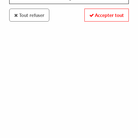
Tout refuser
Accepter tout
UDG
UDG Ultimate CourierBag 40
65
,
00
€
incl. taxes
REF. :
U9450
Pre-order now !