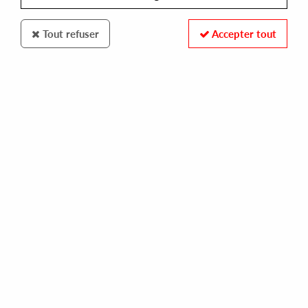
Tout refuser
Accepter tout
Clone
Unknown Artist
Topp 010
24
,
00
€
incl. taxes
REF. :
TOPP010
Pre-order now !
Tracks
A1
A2