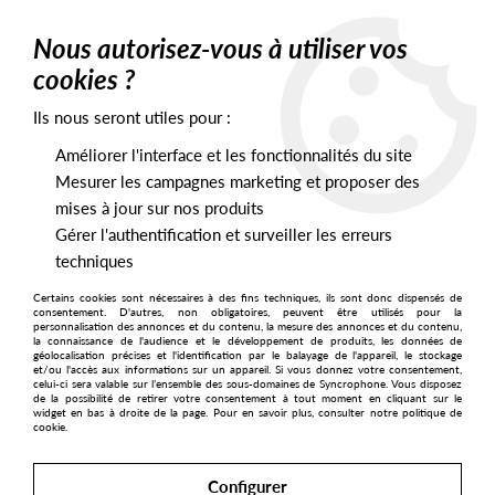
0
Nous autorisez-vous à utiliser vos
cookies ?
Ils nous seront utiles pour :
Home
>
Artists
>
Unknown Artist
>
Unknown Artist - Topp 010
Améliorer l'interface et les fonctionnalités du site
Mesurer les campagnes marketing et proposer des
mises à jour sur nos produits
Gérer l'authentification et surveiller les erreurs
techniques
Certains cookies sont nécessaires à des fins techniques, ils sont donc dispensés de
consentement. D'autres, non obligatoires, peuvent être utilisés pour la
personnalisation des annonces et du contenu, la mesure des annonces et du contenu,
la connaissance de l'audience et le développement de produits, les données de
géolocalisation précises et l'identification par le balayage de l'appareil, le stockage
et/ou l'accès aux informations sur un appareil. Si vous donnez votre consentement,
celui-ci sera valable sur l’ensemble des sous-domaines de Syncrophone. Vous disposez
de la possibilité de retirer votre consentement à tout moment en cliquant sur le
widget en bas à droite de la page. Pour en savoir plus, consulter notre politique de
cookie.
Configurer