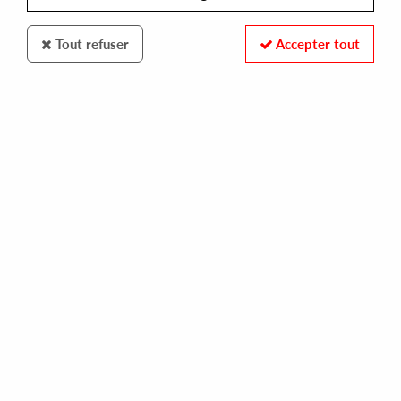
Tout refuser
Accepter tout
Robsoul
V/A
Robsoul Sampler 03
10
,
00
€
incl. taxes
REF. :
ROBSOULSAMPLER03
Pre-order now !
Tracks