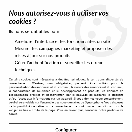
0
Nous autorisez-vous à utiliser vos
cookies ?
Ils nous seront utiles pour :
Home
>
Labels
>
Robsoul
>
V/A - Robsoul Sampler 03
Améliorer l'interface et les fonctionnalités du site
Mesurer les campagnes marketing et proposer des
mises à jour sur nos produits
Gérer l'authentification et surveiller les erreurs
techniques
Certains cookies sont nécessaires à des fins techniques, ils sont donc dispensés de
consentement. D'autres, non obligatoires, peuvent être utilisés pour la
personnalisation des annonces et du contenu, la mesure des annonces et du contenu,
la connaissance de l'audience et le développement de produits, les données de
géolocalisation précises et l'identification par le balayage de l'appareil, le stockage
et/ou l'accès aux informations sur un appareil. Si vous donnez votre consentement,
celui-ci sera valable sur l’ensemble des sous-domaines de Syncrophone. Vous disposez
de la possibilité de retirer votre consentement à tout moment en cliquant sur le
widget en bas à droite de la page. Pour en savoir plus, consulter notre politique de
cookie.
Configurer