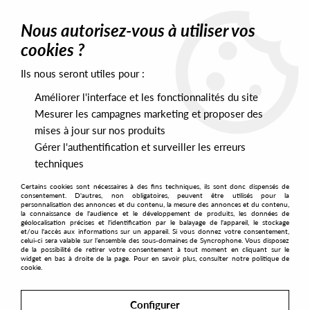
0
Nous autorisez-vous à utiliser vos
cookies ?
Ils nous seront utiles pour :
Home
>
Labels
>
Robsoul
>
Various Artist - #29
Améliorer l'interface et les fonctionnalités du site
Mesurer les campagnes marketing et proposer des
mises à jour sur nos produits
Gérer l'authentification et surveiller les erreurs
techniques
Certains cookies sont nécessaires à des fins techniques, ils sont donc dispensés de
consentement. D'autres, non obligatoires, peuvent être utilisés pour la
personnalisation des annonces et du contenu, la mesure des annonces et du contenu,
la connaissance de l'audience et le développement de produits, les données de
géolocalisation précises et l'identification par le balayage de l'appareil, le stockage
et/ou l'accès aux informations sur un appareil. Si vous donnez votre consentement,
celui-ci sera valable sur l’ensemble des sous-domaines de Syncrophone. Vous disposez
de la possibilité de retirer votre consentement à tout moment en cliquant sur le
widget en bas à droite de la page. Pour en savoir plus, consulter notre politique de
cookie.
Configurer