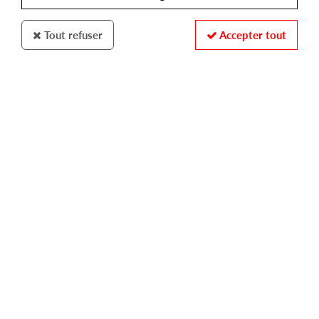
Tout refuser
Accepter tout
Robsoul
Various Artist
#29
10
,
00
€
incl. taxes
REF. :
ROBSOULLTD029
Pre-order now !
Tracks
A1: Tommy Largo & Trevor Vichas - Street Bizness