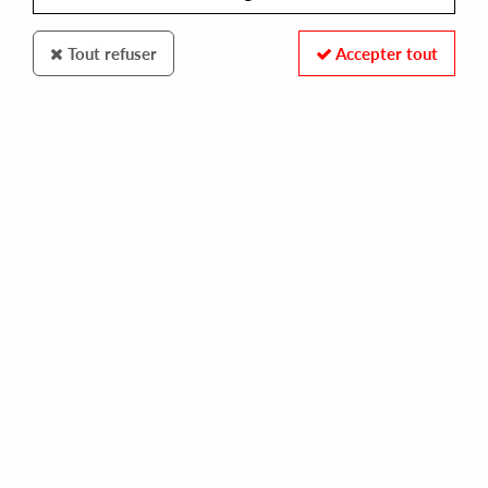
Tout refuser
Accepter tout
Apercu
Various Artist (Ben Kaczor, Hiroma Keo,
Metshka..)
Ocna Loso
10
,
00
€
incl. taxes
REF. :
APC002
In stock