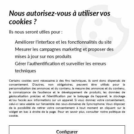
0
Nous autorisez-vous à utiliser vos
cookies ?
Ils nous seront utiles pour :
Home
>
Labels
>
Apercu
>
Various Artist (Ben Kaczor, Hiroma Keo,
Metshka..) - Ocna Loso
Améliorer l'interface et les fonctionnalités du site
Mesurer les campagnes marketing et proposer des
mises à jour sur nos produits
Gérer l'authentification et surveiller les erreurs
techniques
Certains cookies sont nécessaires à des fins techniques, ils sont donc dispensés de
consentement. D'autres, non obligatoires, peuvent être utilisés pour la
personnalisation des annonces et du contenu, la mesure des annonces et du contenu,
la connaissance de l'audience et le développement de produits, les données de
géolocalisation précises et l'identification par le balayage de l'appareil, le stockage
et/ou l'accès aux informations sur un appareil. Si vous donnez votre consentement,
celui-ci sera valable sur l’ensemble des sous-domaines de Syncrophone. Vous disposez
de la possibilité de retirer votre consentement à tout moment en cliquant sur le
widget en bas à droite de la page. Pour en savoir plus, consulter notre politique de
cookie.
Configurer