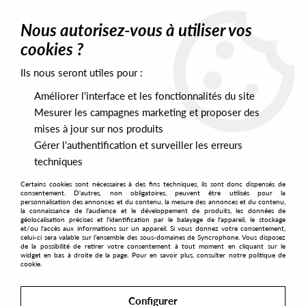
0
Nous autorisez-vous à utiliser vos
cookies ?
Ils nous seront utiles pour :
Home
>
Labels
>
Remake Musique
>
Various Artist - Remake
Musique #6
Améliorer l'interface et les fonctionnalités du site
Mesurer les campagnes marketing et proposer des
mises à jour sur nos produits
Gérer l'authentification et surveiller les erreurs
techniques
Certains cookies sont nécessaires à des fins techniques, ils sont donc dispensés de
consentement. D'autres, non obligatoires, peuvent être utilisés pour la
personnalisation des annonces et du contenu, la mesure des annonces et du contenu,
la connaissance de l'audience et le développement de produits, les données de
géolocalisation précises et l'identification par le balayage de l'appareil, le stockage
et/ou l'accès aux informations sur un appareil. Si vous donnez votre consentement,
celui-ci sera valable sur l’ensemble des sous-domaines de Syncrophone. Vous disposez
de la possibilité de retirer votre consentement à tout moment en cliquant sur le
widget en bas à droite de la page. Pour en savoir plus, consulter notre politique de
cookie.
Configurer