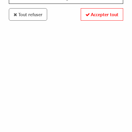
Tout refuser
Accepter tout
Remake Musique
Various Artist
Remake Musique #6
10
,
00
€
incl. taxes
REF. :
REMAKE006
In stock
Tracks