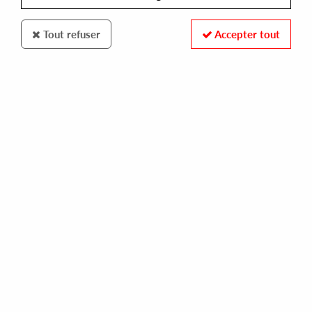
Tout refuser
Accepter tout
Velvet Pony
Various Artists
Velvet Pony Tracks 9
REF. :
VPT9
Pre-order now !
Tracks
A1.Luca Cazal - Head's Gone
A2.Art Alfie - A Milli Friends
B1.Adrian Lux feat. Lune - Learning To Love