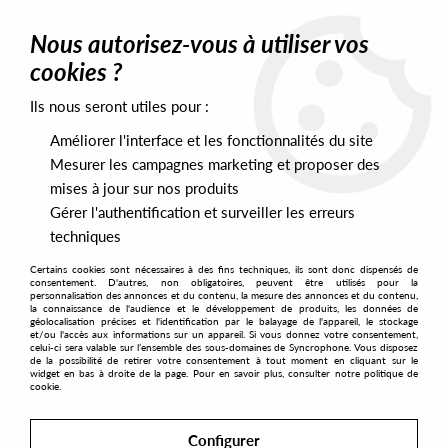
0
Nous autorisez-vous à utiliser vos
cookies ?
Ils nous seront utiles pour :
Home
>
Artists
>
Luca Cazal
>
Various Artists - Velvet Pony Tracks
9
Améliorer l'interface et les fonctionnalités du site
Mesurer les campagnes marketing et proposer des
mises à jour sur nos produits
Gérer l'authentification et surveiller les erreurs
techniques
Certains cookies sont nécessaires à des fins techniques, ils sont donc dispensés de
consentement. D'autres, non obligatoires, peuvent être utilisés pour la
personnalisation des annonces et du contenu, la mesure des annonces et du contenu,
la connaissance de l'audience et le développement de produits, les données de
géolocalisation précises et l'identification par le balayage de l'appareil, le stockage
et/ou l'accès aux informations sur un appareil. Si vous donnez votre consentement,
celui-ci sera valable sur l’ensemble des sous-domaines de Syncrophone. Vous disposez
de la possibilité de retirer votre consentement à tout moment en cliquant sur le
widget en bas à droite de la page. Pour en savoir plus, consulter notre politique de
cookie.
Configurer