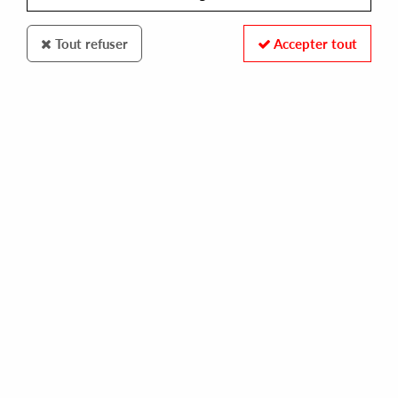
Tout refuser
Accepter tout
Rhythm Section International
Vels Trio
Yellow Ochre (Black Vinyl)
18
,
00
€
incl. taxes
REF. :
RS037LP