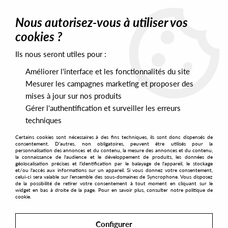
0
Nous autorisez-vous à utiliser vos
cookies ?
Ils nous seront utiles pour :
Home
>
Genres
>
Broken Beat
>
Vels Trio - Yellow Ochre (Black
Vinyl)
Améliorer l'interface et les fonctionnalités du site
Mesurer les campagnes marketing et proposer des
mises à jour sur nos produits
Gérer l'authentification et surveiller les erreurs
techniques
Certains cookies sont nécessaires à des fins techniques, ils sont donc dispensés de
consentement. D'autres, non obligatoires, peuvent être utilisés pour la
personnalisation des annonces et du contenu, la mesure des annonces et du contenu,
la connaissance de l'audience et le développement de produits, les données de
géolocalisation précises et l'identification par le balayage de l'appareil, le stockage
et/ou l'accès aux informations sur un appareil. Si vous donnez votre consentement,
celui-ci sera valable sur l’ensemble des sous-domaines de Syncrophone. Vous disposez
de la possibilité de retirer votre consentement à tout moment en cliquant sur le
widget en bas à droite de la page. Pour en savoir plus, consulter notre politique de
cookie.
Configurer