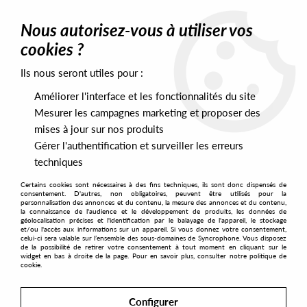
0
Nous autorisez-vous à utiliser vos
cookies ?
Ils nous seront utiles pour :
Home
>
Artists
>
Versalife
>
Versalife - Present Shock EP
Améliorer l'interface et les fonctionnalités du site
Mesurer les campagnes marketing et proposer des
mises à jour sur nos produits
Gérer l'authentification et surveiller les erreurs
techniques
Certains cookies sont nécessaires à des fins techniques, ils sont donc dispensés de
consentement. D'autres, non obligatoires, peuvent être utilisés pour la
personnalisation des annonces et du contenu, la mesure des annonces et du contenu,
la connaissance de l'audience et le développement de produits, les données de
géolocalisation précises et l'identification par le balayage de l'appareil, le stockage
et/ou l'accès aux informations sur un appareil. Si vous donnez votre consentement,
celui-ci sera valable sur l’ensemble des sous-domaines de Syncrophone. Vous disposez
de la possibilité de retirer votre consentement à tout moment en cliquant sur le
widget en bas à droite de la page. Pour en savoir plus, consulter notre politique de
cookie.
Configurer