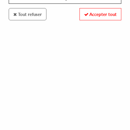
Tout refuser
Accepter tout
Transcendent
Versalife
Present Shock EP
13
,
00
€
incl. taxes
REF. :
TRSD008
Pre-order now !
Tracks