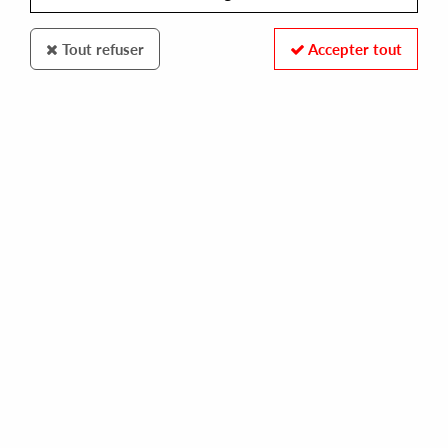
Tout refuser
Accepter tout
Construct Re-Form
Voiski
Unforeseen Alliance 3 EP
10
,
00
€
incl. taxes
REF. :
CRF014