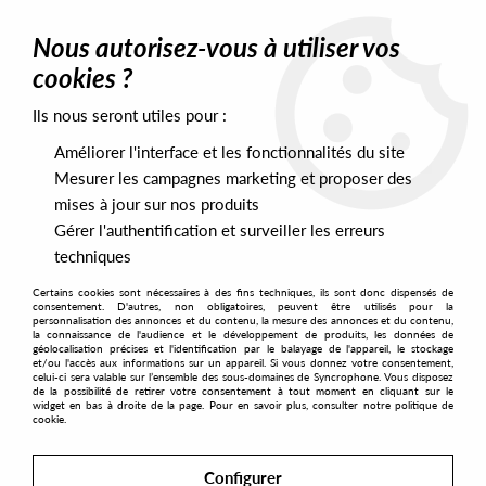
0
Nous autorisez-vous à utiliser vos
cookies ?
Ils nous seront utiles pour :
Home
>
Genres
>
Electronica
>
Voiski - Unforeseen Alliance 3 EP
Améliorer l'interface et les fonctionnalités du site
Mesurer les campagnes marketing et proposer des
mises à jour sur nos produits
Gérer l'authentification et surveiller les erreurs
techniques
Certains cookies sont nécessaires à des fins techniques, ils sont donc dispensés de
consentement. D'autres, non obligatoires, peuvent être utilisés pour la
personnalisation des annonces et du contenu, la mesure des annonces et du contenu,
la connaissance de l'audience et le développement de produits, les données de
géolocalisation précises et l'identification par le balayage de l'appareil, le stockage
et/ou l'accès aux informations sur un appareil. Si vous donnez votre consentement,
celui-ci sera valable sur l’ensemble des sous-domaines de Syncrophone. Vous disposez
de la possibilité de retirer votre consentement à tout moment en cliquant sur le
widget en bas à droite de la page. Pour en savoir plus, consulter notre politique de
cookie.
Configurer