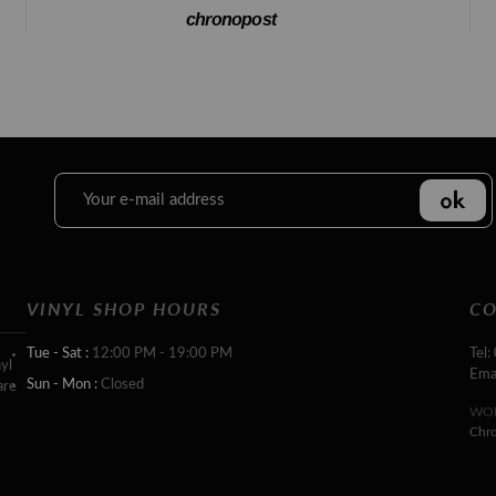
chronopost
VINYL SHOP HOURS
CO
Tue - Sat :
12:00 PM - 19:00 PM
Tel:
yl
Ema
Sun - Mon :
Closed
are
WOR
Chr