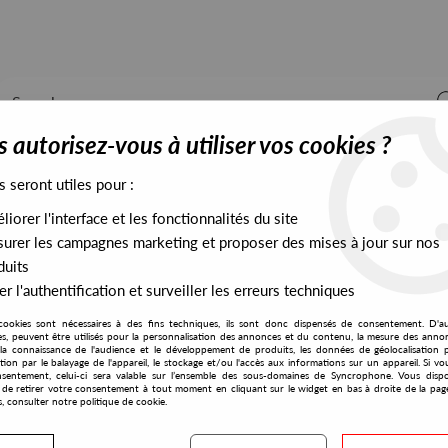
 autorisez-vous à utiliser vos cookies ?
s seront utiles pour :
iorer l'interface et les fonctionnalités du site
ALL STOCK
EXCLUSIVES
PRESALES EXCLUSIVES
urer les campagnes marketing et proposer des mises à jour sur nos
duits
r l'authentification et surveiller les erreurs techniques
cookies sont nécessaires à des fins techniques, ils sont donc dispensés de consentement. D'a
res, peuvent être utilisés pour la personnalisation des annonces et du contenu, la mesure des anno
la connaissance de l'audience et le développement de produits, les données de géolocalisation p
Week #21
cation par le balayage de l'appareil, le stockage et/ou l'accès aux informations sur un appareil. Si 
sentement, celui-ci sera valable sur l’ensemble des sous-domaines de Syncrophone. Vous disp
té de retirer votre consentement à tout moment en cliquant sur le widget en bas à droite de la pag
WEEK
WEEK #23
WEEK #24
WEEK #25
s, consulter notre politique de cookie.