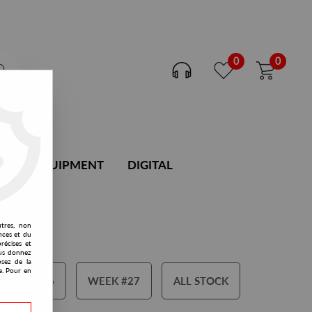
0
0
DJ EQUIPMENT
DIGITAL
utres, non
nces et du
récises et
vous donnez
osez de la
e. Pour en
WEEK #26
WEEK #27
ALL STOCK