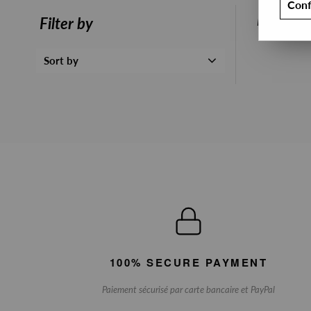
Conf
PRESALE
Filter by
Sort by
100% SECURE PAYMENT
Paiement sécurisé par carte bancaire et PayPal