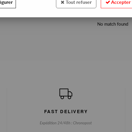
igurer
Tout refuser
Accepter 
S EXCLUSIVES
No match found
FAST DELIVERY
Expédition 24/48h : Chronopost