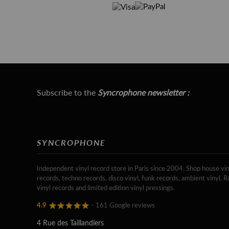
Subscribe to the
Syncrophone newsletter :
SYNCROPHONE
Independent vinyl record store in Paris since 2004. Shop house vin
records, techno records, disco vinyl, funk records, ambient vinyl. R
vinyl records and limited edition vinyl pressings.
4.9
- 161 Google reviews
4 Rue des Taillandiers