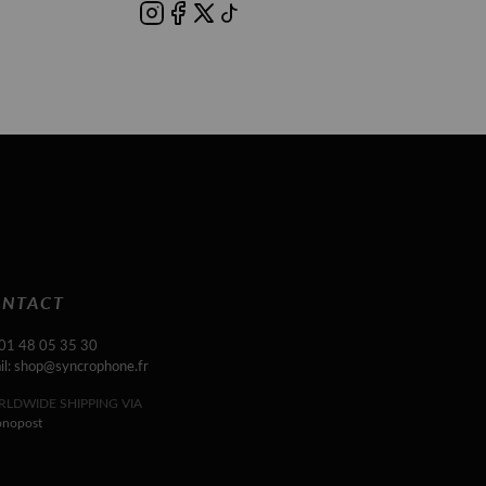
NTACT
 01 48 05 35 30
il: shop@syncrophone.fr
LDWIDE SHIPPING VIA
onopost