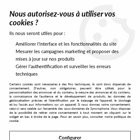
0
Nous autorisez-vous à utiliser vos
cookies ?
Ils nous seront utiles pour :
Home
>
Artists
>
Zopelar
>
Zopelar - Primal Vision
Améliorer l'interface et les fonctionnalités du site
Mesurer les campagnes marketing et proposer des
mises à jour sur nos produits
Gérer l'authentification et surveiller les erreurs
techniques
Certains cookies sont nécessaires à des fins techniques, ils sont donc dispensés de
consentement. D'autres, non obligatoires, peuvent être utilisés pour la
personnalisation des annonces et du contenu, la mesure des annonces et du contenu,
la connaissance de l'audience et le développement de produits, les données de
géolocalisation précises et l'identification par le balayage de l'appareil, le stockage
et/ou l'accès aux informations sur un appareil. Si vous donnez votre consentement,
celui-ci sera valable sur l’ensemble des sous-domaines de Syncrophone. Vous disposez
de la possibilité de retirer votre consentement à tout moment en cliquant sur le
widget en bas à droite de la page. Pour en savoir plus, consulter notre politique de
cookie.
Configurer