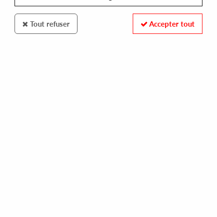
Tout refuser
Accepter tout
Forbidden Dance
Zopelar
Primal Vision
18
,
00
€
incl. taxes
REF. :
FD-011
Pre-order now !
Tracks