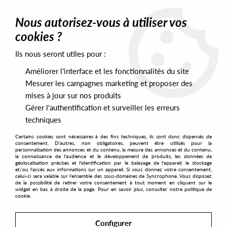
0
Nous autorisez-vous à utiliser vos
cookies ?
Ils nous seront utiles pour :
Home
>
Artists
>
BSS
>
BSS - Spellbound
Améliorer l'interface et les fonctionnalités du site
Mesurer les campagnes marketing et proposer des
mises à jour sur nos produits
Gérer l'authentification et surveiller les erreurs
techniques
Certains cookies sont nécessaires à des fins techniques, ils sont donc dispensés de
consentement. D'autres, non obligatoires, peuvent être utilisés pour la
personnalisation des annonces et du contenu, la mesure des annonces et du contenu,
la connaissance de l'audience et le développement de produits, les données de
géolocalisation précises et l'identification par le balayage de l'appareil, le stockage
et/ou l'accès aux informations sur un appareil. Si vous donnez votre consentement,
celui-ci sera valable sur l’ensemble des sous-domaines de Syncrophone. Vous disposez
de la possibilité de retirer votre consentement à tout moment en cliquant sur le
widget en bas à droite de la page. Pour en savoir plus, consulter notre politique de
cookie.
Configurer