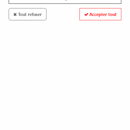
Tout refuser
Accepter tout
Bosconi
BSS
Spellbound
10
,
00
€
incl. taxes
REF. :
BOSCONI044
Pre-order now !
Tracks