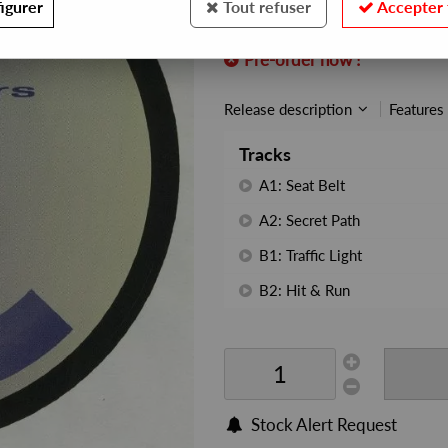
igurer
Tout refuser
Accepter 
REF. :
CAB5-2
Pre-order now !
Release description
Features
Tracks
A1: Seat Belt
A2: Secret Path
B1: Traffic Light
B2: Hit & Run
Stock Alert Request