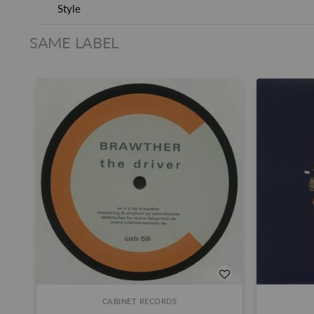
Style
SAME LABEL
CABINET RECORDS