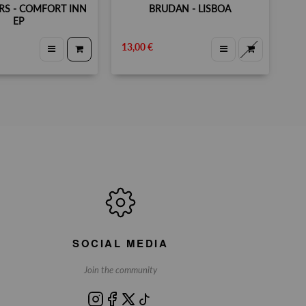
RS - COMFORT INN
BRUDAN - LISBOA
EP
13,00 €
13
SOCIAL MEDIA
Join the community