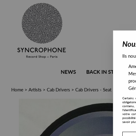
Nous
Ils nou
Amél
NEWS
BACK IN STOCK
Mes
pro
Gére
Home
>
Artists
>
Cab Drivers
>
Cab Drivers - Seat Belt (Reiss
Certains 
obligatoi
contenu, 
l'identifi
votre con
possibili
savoir plu