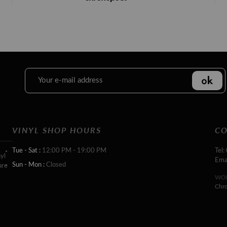
VINYL SHOP HOURS
CO
Tue - Sat :
12:00 PM - 19:00 PM
Tel:
yl
Ema
Sun - Mon :
Closed
are
WOR
Chr