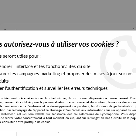
 autorisez-vous à utiliser vos cookies ?
s seront utiles pour :
iorer l'interface et les fonctionnalités du site
ALL STOCK
EXCLUSIVES
PRESALES EXCLUSIVES
urer les campagnes marketing et proposer des mises à jour sur nos
duits
r l'authentification et surveiller les erreurs techniques
ue)
cookies sont nécessaires à des fins techniques, ils sont donc dispensés de consentement. D'a
Cabinet Records
res, peuvent être utilisés pour la personnalisation des annonces et du contenu, la mesure des anno
la connaissance de l'audience et le développement de produits, les données de géolocalisation p
Cab Drivers
cation par le balayage de l'appareil, le stockage et/ou l'accès aux informations sur un appareil. Si 
sentement, celui-ci sera valable sur l’ensemble des sous-domaines de Syncrophone. Vous disp
Seat Belt (Reissue)
té de retirer votre consentement à tout moment en cliquant sur le widget en bas à droite de la pag
s, consulter notre politique de cookie.
13
,
00
€
incl. taxes