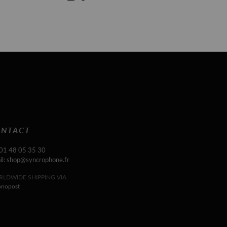
NTACT
 01 48 05 35 30
il: shop@syncrophone.fr
LDWIDE SHIPPING VIA
onopost