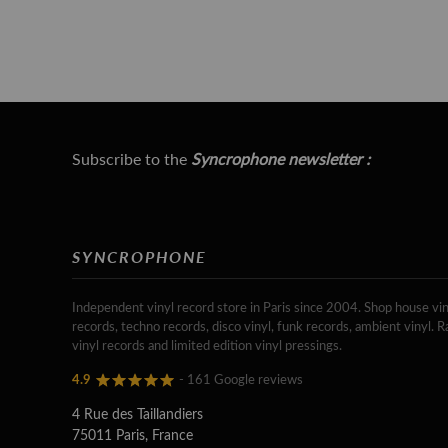
Subscribe to the
Syncrophone newsletter :
SYNCROPHONE
Independent vinyl record store in Paris since 2004. Shop house vin
records, techno records, disco vinyl, funk records, ambient vinyl. R
vinyl records and limited edition vinyl pressings.
4.9
- 161 Google reviews
4 Rue des Taillandiers
75011 Paris, France