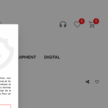
0
0
DJ EQUIPMENT
DIGITAL
utres, non
nces et du
récises et
vous donnez
osez de la
e. Pour en