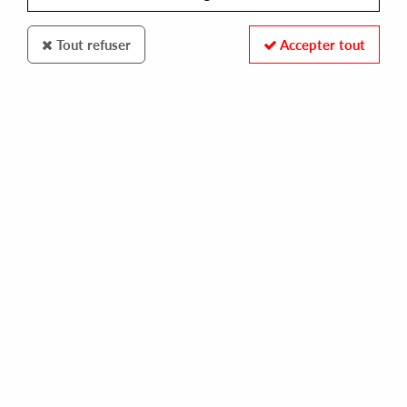
Tout refuser
Accepter tout
Cabinet Records
Cab Drivers
Comfort Inn EP
12
,
00
€
incl. taxes
REF. :
CAB82
Pre-order now !
Tracks
A1.Elwico
B1.Arcade