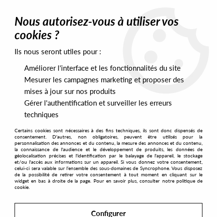
0
Nous autorisez-vous à utiliser vos
cookies ?
Ils nous seront utiles pour :
Home
>
Artists
>
Cab Drivers
>
Cab Drivers - Comfort Inn EP
Améliorer l'interface et les fonctionnalités du site
Mesurer les campagnes marketing et proposer des
mises à jour sur nos produits
Gérer l'authentification et surveiller les erreurs
techniques
Certains cookies sont nécessaires à des fins techniques, ils sont donc dispensés de
consentement. D'autres, non obligatoires, peuvent être utilisés pour la
personnalisation des annonces et du contenu, la mesure des annonces et du contenu,
la connaissance de l'audience et le développement de produits, les données de
géolocalisation précises et l'identification par le balayage de l'appareil, le stockage
et/ou l'accès aux informations sur un appareil. Si vous donnez votre consentement,
celui-ci sera valable sur l’ensemble des sous-domaines de Syncrophone. Vous disposez
de la possibilité de retirer votre consentement à tout moment en cliquant sur le
widget en bas à droite de la page. Pour en savoir plus, consulter notre politique de
cookie.
Configurer