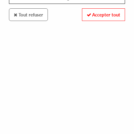
Tout refuser
Accepter tout
Toy Tonics
Felipe Gordon
Wait On Me EP
11
,
00
€
incl. taxes
REF. :
TOYT105
Pre-order now !
Tracks