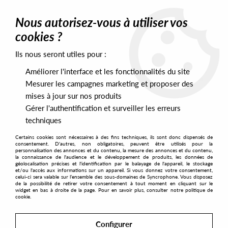
0
Nous autorisez-vous à utiliser vos
cookies ?
Ils nous seront utiles pour :
Home
>
Artists
>
Felipe Gordon
>
Felipe Gordon - Wait On Me EP
Améliorer l'interface et les fonctionnalités du site
Mesurer les campagnes marketing et proposer des
mises à jour sur nos produits
Gérer l'authentification et surveiller les erreurs
techniques
Certains cookies sont nécessaires à des fins techniques, ils sont donc dispensés de
consentement. D'autres, non obligatoires, peuvent être utilisés pour la
personnalisation des annonces et du contenu, la mesure des annonces et du contenu,
la connaissance de l'audience et le développement de produits, les données de
géolocalisation précises et l'identification par le balayage de l'appareil, le stockage
et/ou l'accès aux informations sur un appareil. Si vous donnez votre consentement,
celui-ci sera valable sur l’ensemble des sous-domaines de Syncrophone. Vous disposez
de la possibilité de retirer votre consentement à tout moment en cliquant sur le
widget en bas à droite de la page. Pour en savoir plus, consulter notre politique de
cookie.
Configurer