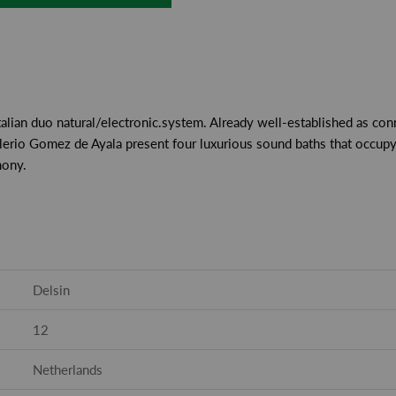
 Italian duo natural/electronic.system. Already well-established as co
 Valerio Gomez de Ayala present four luxurious sound baths that occu
mony.
Delsin
12
Netherlands