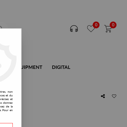
0
0
DJ EQUIPMENT
DIGITAL
utres, non
nces et du
récises et
ystem.
vous donnez
osez de la
e. Pour en