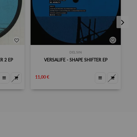
DELSIN
R 2 EP
VERSALIFE - SHAPE SHIFTER EP
11,00 €
11