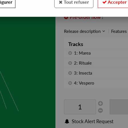
igurer
Tout refuser
Accepter 
REF. :
DSR/MTS02
Pre-order now !
Release description
Features
Tracks
1: Marea
2: Rituale
3: Insecta
4: Vespero
Stock Alert Request