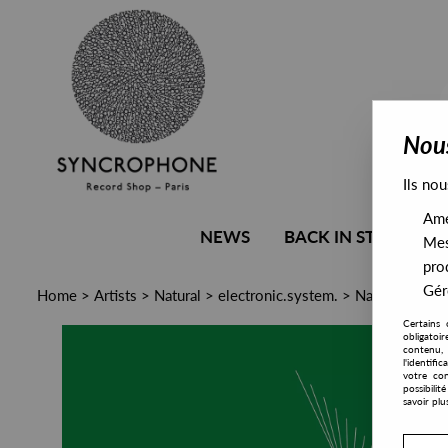
Nous
Ils nou
Amél
NEWS
BACK IN STOCK
Mes
pro
Gére
Home
>
Artists
>
Natural
>
electronic.system.
>
Natural/elect
Certains 
obligatoi
contenu, 
l'identifi
votre con
possibili
savoir plu