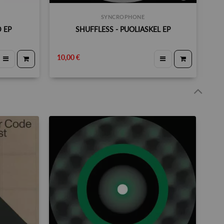
SYNCROPHONE
 EP
SHUFFLESS - PUOLIASKEL EP
CL
10,00 €
13,