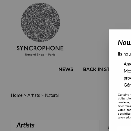
Nous
Ils nou
Amél
NEWS
BACK IN STOCK
Mes
pro
Gére
Home
>
Artists
>
Natural
Certains 
obligatoi
contenu, 
l'identifi
votre con
possibili
savoir plu
Artists
PRESALE