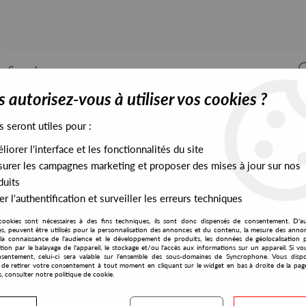
 autorisez-vous à utiliser vos cookies ?
s seront utiles pour :
iorer l'interface et les fonctionnalités du site
ALL STOCK
EXCLUSIVES
PRESALES EXCLUSIVES
urer les campagnes marketing et proposer des mises à jour sur nos
duits
r l'authentification et surveiller les erreurs techniques
cookies sont nécessaires à des fins techniques, ils sont donc dispensés de consentement. D'a
res, peuvent être utilisés pour la personnalisation des annonces et du contenu, la mesure des anno
la connaissance de l'audience et le développement de produits, les données de géolocalisation p
Natural
cation par le balayage de l'appareil, le stockage et/ou l'accès aux informations sur un appareil. Si 
sentement, celui-ci sera valable sur l’ensemble des sous-domaines de Syncrophone. Vous disp
té de retirer votre consentement à tout moment en cliquant sur le widget en bas à droite de la pag
s, consulter notre politique de cookie.
S EXCLUSIVES