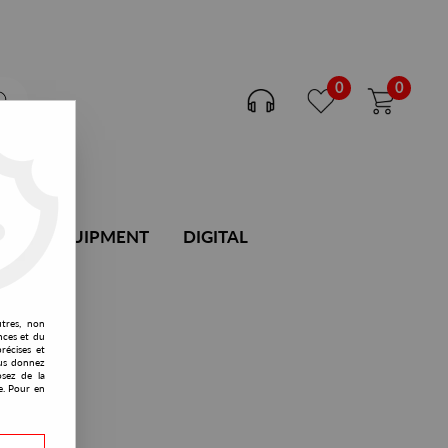
0
0
DJ EQUIPMENT
DIGITAL
utres, non
nces et du
récises et
vous donnez
osez de la
e. Pour en