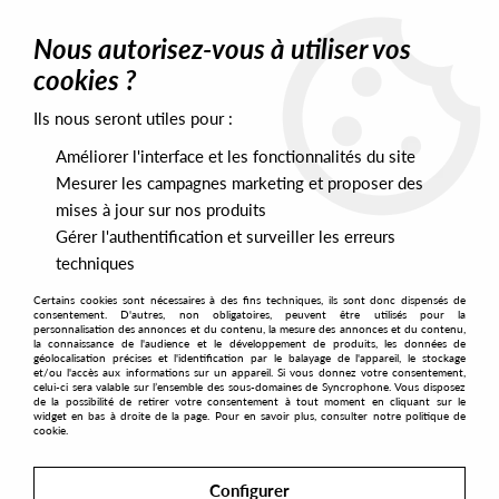
0
Nous autorisez-vous à utiliser vos
cookies ?
Ils nous seront utiles pour :
Home
>
Artists
>
Ron & Roland
Améliorer l'interface et les fonctionnalités du site
Ron & Roland
Mesurer les campagnes marketing et proposer des
mises à jour sur nos produits
Gérer l'authentification et surveiller les erreurs
SORT & FILTER
techniques
Certains cookies sont nécessaires à des fins techniques, ils sont donc dispensés de
PRESALES EXCLUSIVES
consentement. D'autres, non obligatoires, peuvent être utilisés pour la
personnalisation des annonces et du contenu, la mesure des annonces et du contenu,
la connaissance de l'audience et le développement de produits, les données de
géolocalisation précises et l'identification par le balayage de l'appareil, le stockage
1
et/ou l'accès aux informations sur un appareil. Si vous donnez votre consentement,
celui-ci sera valable sur l’ensemble des sous-domaines de Syncrophone. Vous disposez
de la possibilité de retirer votre consentement à tout moment en cliquant sur le
widget en bas à droite de la page. Pour en savoir plus, consulter notre politique de
cookie.
Configurer