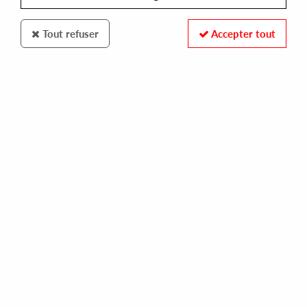
Tout refuser
Accepter tout
PARITER
RON & ROLAND
nassaur bassed party (reissue)
20,00 €