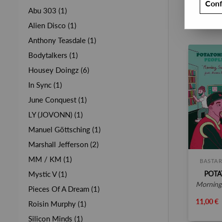
Conf
Abu 303 (1)
Alien Disco (1)
Anthony Teasdale (1)
Bodytalkers (1)
Housey Doingz (6)
In Sync (1)
June Conquest (1)
LY (JOVONN) (1)
Manuel Göttsching (1)
Marshall Jefferson (2)
MM / KM (1)
BASTAR
POTA
Mystic V (1)
morning sun
Pieces Of A Dream (1)
11,00 €
Roisin Murphy (1)
Silicon Minds (1)