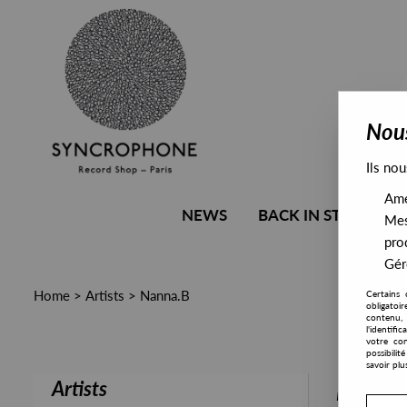
Nous
Ils nou
Amél
NEWS
BACK IN STOCK
Mes
pro
Gére
Home
>
Artists
>
Nanna.B
Certains 
obligatoi
contenu, 
l'identifi
votre con
possibili
savoir plu
Artists
PRESALE