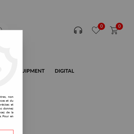
0
0
DJ EQUIPMENT
DIGITAL
utres, non
nces et du
récises et
vous donnez
osez de la
e. Pour en