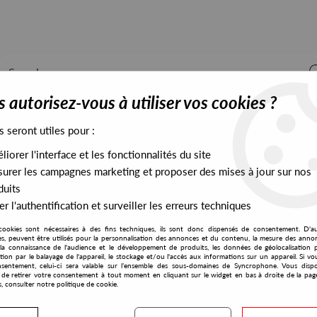
 autorisez-vous à utiliser vos cookies ?
s seront utiles pour :
iorer l'interface et les fonctionnalités du site
ALL STOCK
EXCLUSIVES
PRESALES EXCLUSIVES
urer les campagnes marketing et proposer des mises à jour sur nos
duits
r l'authentification et surveiller les erreurs techniques
cookies sont nécessaires à des fins techniques, ils sont donc dispensés de consentement. D'a
res, peuvent être utilisés pour la personnalisation des annonces et du contenu, la mesure des anno
la connaissance de l'audience et le développement de produits, les données de géolocalisation p
Nanna.B
cation par le balayage de l'appareil, le stockage et/ou l'accès aux informations sur un appareil. Si 
sentement, celui-ci sera valable sur l’ensemble des sous-domaines de Syncrophone. Vous disp
té de retirer votre consentement à tout moment en cliquant sur le widget en bas à droite de la pag
s, consulter notre politique de cookie.
S EXCLUSIVES