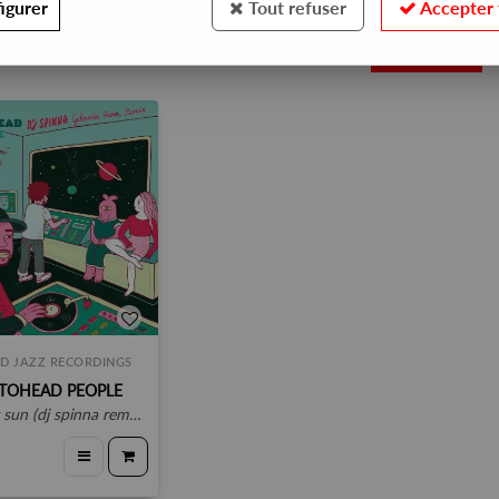
igurer
Tout refuser
Accepter 
1
D JAZZ RECORDINGS
TOHEAD PEOPLE
 (dj spinna remixes) feat. nanna.b