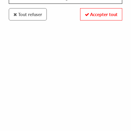
Tout refuser
Accepter tout
GROOVIN RECORDS
CASSIO
baby love
15,00 €