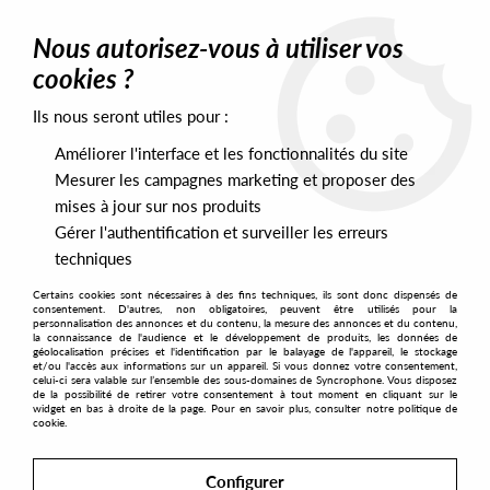
0
Nous autorisez-vous à utiliser vos
cookies ?
Ils nous seront utiles pour :
Home
>
Artists
>
Blaze
Améliorer l'interface et les fonctionnalités du site
Blaze
Mesurer les campagnes marketing et proposer des
mises à jour sur nos produits
Gérer l'authentification et surveiller les erreurs
SORT & FILTER
techniques
Certains cookies sont nécessaires à des fins techniques, ils sont donc dispensés de
PRESALES EXCLUSIVES
consentement. D'autres, non obligatoires, peuvent être utilisés pour la
personnalisation des annonces et du contenu, la mesure des annonces et du contenu,
la connaissance de l'audience et le développement de produits, les données de
géolocalisation précises et l'identification par le balayage de l'appareil, le stockage
5
et/ou l'accès aux informations sur un appareil. Si vous donnez votre consentement,
celui-ci sera valable sur l’ensemble des sous-domaines de Syncrophone. Vous disposez
de la possibilité de retirer votre consentement à tout moment en cliquant sur le
widget en bas à droite de la page. Pour en savoir plus, consulter notre politique de
cookie.
NEW
Configurer