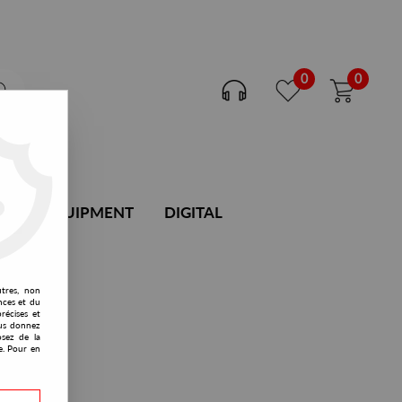
0
0
DJ EQUIPMENT
DIGITAL
utres, non
nces et du
récises et
vous donnez
osez de la
e. Pour en