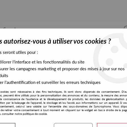
 autorisez-vous à utiliser vos cookies ?
s seront utiles pour :
iorer l'interface et les fonctionnalités du site
ALL STOCK
EXCLUSIVES
PRESALES EXCLUSIVES
urer les campagnes marketing et proposer des mises à jour sur nos
duits
r l'authentification et surveiller les erreurs techniques
cookies sont nécessaires à des fins techniques, ils sont donc dispensés de consentement. D'a
res, peuvent être utilisés pour la personnalisation des annonces et du contenu, la mesure des anno
la connaissance de l'audience et le développement de produits, les données de géolocalisation p
Zots
cation par le balayage de l'appareil, le stockage et/ou l'accès aux informations sur un appareil. Si 
sentement, celui-ci sera valable sur l’ensemble des sous-domaines de Syncrophone. Vous disp
té de retirer votre consentement à tout moment en cliquant sur le widget en bas à droite de la pag
s, consulter notre politique de cookie.
S EXCLUSIVES