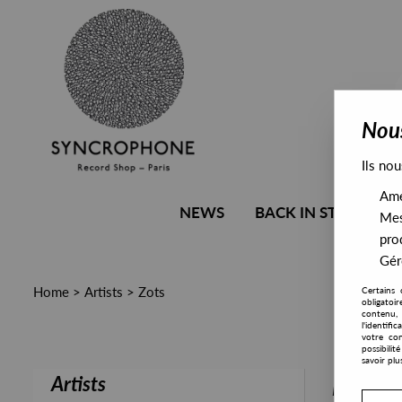
Nous
Ils nou
Amél
NEWS
BACK IN STOCK
Mes
pro
Gére
Home
>
Artists
>
Zots
Certains 
obligatoi
contenu, 
l'identifi
votre con
possibili
savoir plu
Artists
PRESALE