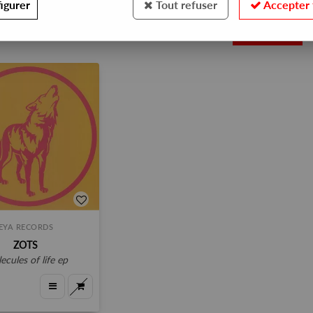
igurer
Tout refuser
Accepter 
1
EYA RECORDS
ZOTS
olecules of life ep