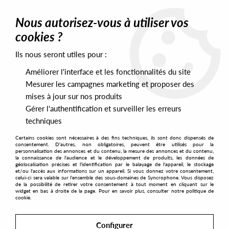
0
Nous autorisez-vous à utiliser vos
cookies ?
Ils nous seront utiles pour :
Home
>
Artists
>
Larry Levan
Améliorer l'interface et les fonctionnalités du site
Larry Levan
Mesurer les campagnes marketing et proposer des
mises à jour sur nos produits
Gérer l'authentification et surveiller les erreurs
SORT & FILTER
techniques
Certains cookies sont nécessaires à des fins techniques, ils sont donc dispensés de
PRESALES EXCLUSIVES
consentement. D'autres, non obligatoires, peuvent être utilisés pour la
personnalisation des annonces et du contenu, la mesure des annonces et du contenu,
la connaissance de l'audience et le développement de produits, les données de
géolocalisation précises et l'identification par le balayage de l'appareil, le stockage
2
et/ou l'accès aux informations sur un appareil. Si vous donnez votre consentement,
celui-ci sera valable sur l’ensemble des sous-domaines de Syncrophone. Vous disposez
de la possibilité de retirer votre consentement à tout moment en cliquant sur le
widget en bas à droite de la page. Pour en savoir plus, consulter notre politique de
cookie.
Configurer