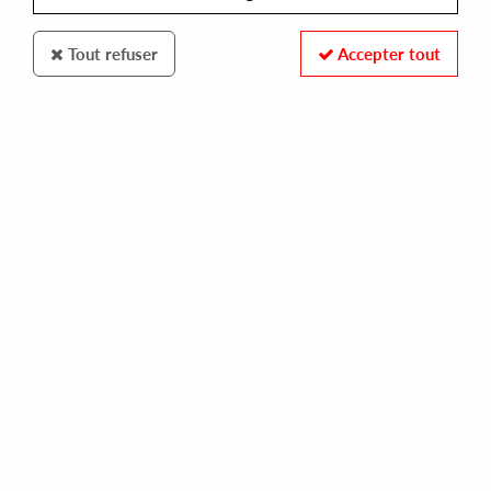
Tout refuser
Accepter tout
GROOVIN RECORDS
IMAGINATION
changes (reissue)
15,00 €