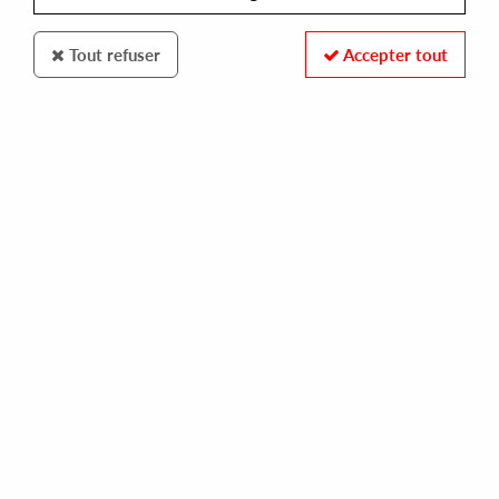
Tout refuser
Accepter tout
MISTRESS RECORDINGS
KIRILL MAMIN
stay
12,00 €