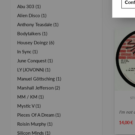
Conf
Abu 303 (1)
Alien Disco (1)
Anthony Teasdale (1)
Bodytalkers (1)
Housey Doingz (6)
In Sync (1)
June Conquest (1)
LY (JOVONN) (1)
Manuel Göttsching (1)
Marshall Jefferson (2)
MM / KM (1)
ST
Mystic V (1)
i'm not d
Pieces Of A Dream (1)
14,00 €
Roisin Murphy (1)
Silicon Minds (1)