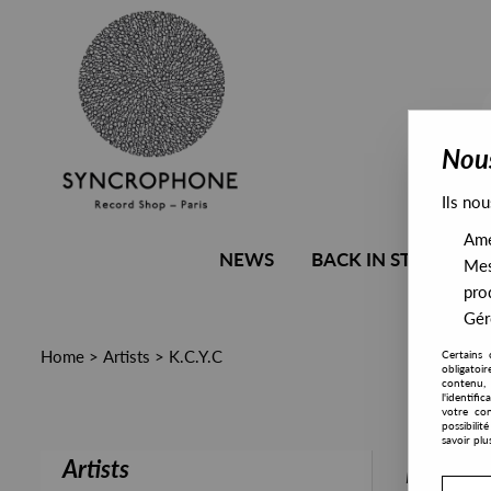
Nous
Ils nou
Amél
NEWS
BACK IN STOCK
Mes
pro
Gére
Home
>
Artists
>
K.C.Y.C
Certains 
obligatoi
contenu, 
l'identifi
votre con
possibili
savoir plu
Artists
PRESALE