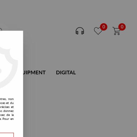
0
0
DJ EQUIPMENT
DIGITAL
utres, non
nces et du
récises et
vous donnez
osez de la
e. Pour en