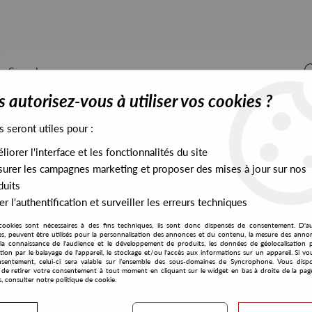
 autorisez-vous à utiliser vos cookies ?
s seront utiles pour :
iorer l'interface et les fonctionnalités du site
ALL STOCK
EXCLUSIVES
PRESALES EXCLUSIVES
urer les campagnes marketing et proposer des mises à jour sur nos
duits
r l'authentification et surveiller les erreurs techniques
cookies sont nécessaires à des fins techniques, ils sont donc dispensés de consentement. D'a
res, peuvent être utilisés pour la personnalisation des annonces et du contenu, la mesure des anno
la connaissance de l'audience et le développement de produits, les données de géolocalisation p
K.C.Y.C
cation par le balayage de l'appareil, le stockage et/ou l'accès aux informations sur un appareil. Si 
sentement, celui-ci sera valable sur l’ensemble des sous-domaines de Syncrophone. Vous disp
té de retirer votre consentement à tout moment en cliquant sur le widget en bas à droite de la pag
s, consulter notre politique de cookie.
S EXCLUSIVES