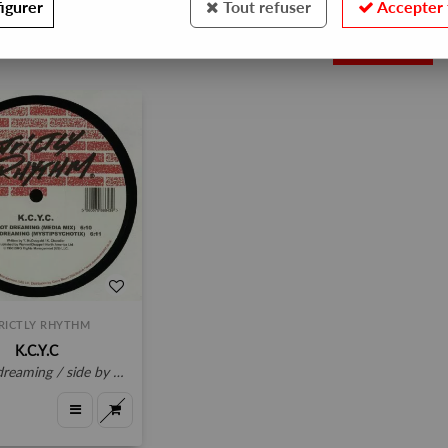
igurer
Tout refuser
Accepter 
1
RICTLY RHYTHM
K.C.Y.C
reaming / side by side