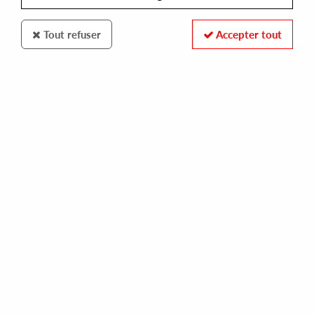
Tout refuser
Accepter tout
KINFINE
VARIOUS
curtom gold-breax
30,00 €