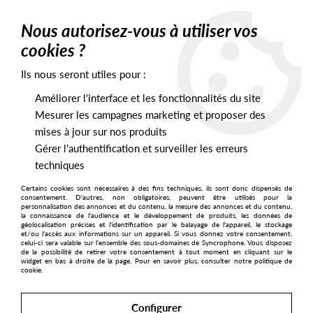
0
Nous autorisez-vous à utiliser vos
cookies ?
Ils nous seront utiles pour :
Home
>
Artists
>
June Conquest
Améliorer l'interface et les fonctionnalités du site
June Conquest
Mesurer les campagnes marketing et proposer des
mises à jour sur nos produits
Gérer l'authentification et surveiller les erreurs
SORT & FILTER
techniques
Certains cookies sont nécessaires à des fins techniques, ils sont donc dispensés de
PRESALES EXCLUSIVES
consentement. D'autres, non obligatoires, peuvent être utilisés pour la
personnalisation des annonces et du contenu, la mesure des annonces et du contenu,
la connaissance de l'audience et le développement de produits, les données de
géolocalisation précises et l'identification par le balayage de l'appareil, le stockage
1
et/ou l'accès aux informations sur un appareil. Si vous donnez votre consentement,
celui-ci sera valable sur l’ensemble des sous-domaines de Syncrophone. Vous disposez
de la possibilité de retirer votre consentement à tout moment en cliquant sur le
widget en bas à droite de la page. Pour en savoir plus, consulter notre politique de
cookie.
Configurer