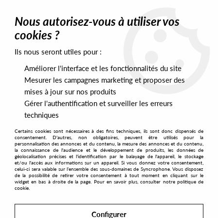
0
Nous autorisez-vous à utiliser vos
cookies ?
Ils nous seront utiles pour :
Home
>
Artists
>
Running Out Of Time
Améliorer l'interface et les fonctionnalités du site
Running Out Of Time
Mesurer les campagnes marketing et proposer des
mises à jour sur nos produits
Gérer l'authentification et surveiller les erreurs
SORT & FILTER
techniques
Certains cookies sont nécessaires à des fins techniques, ils sont donc dispensés de
PRESALES EXCLUSIVES
consentement. D'autres, non obligatoires, peuvent être utilisés pour la
personnalisation des annonces et du contenu, la mesure des annonces et du contenu,
la connaissance de l'audience et le développement de produits, les données de
géolocalisation précises et l'identification par le balayage de l'appareil, le stockage
1
et/ou l'accès aux informations sur un appareil. Si vous donnez votre consentement,
celui-ci sera valable sur l’ensemble des sous-domaines de Syncrophone. Vous disposez
de la possibilité de retirer votre consentement à tout moment en cliquant sur le
widget en bas à droite de la page. Pour en savoir plus, consulter notre politique de
cookie.
Configurer