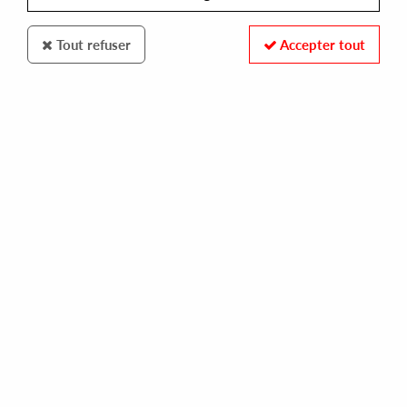
Tout refuser
Accepter tout
TAX FREE RECORDS
RUNNING OUT OF TIME
business trip
16,00 €