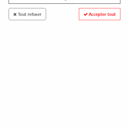
Tout refuser
Accepter tout
MISTRESS RECORDINGS
SURROGATE
mistress 15
12,00 €