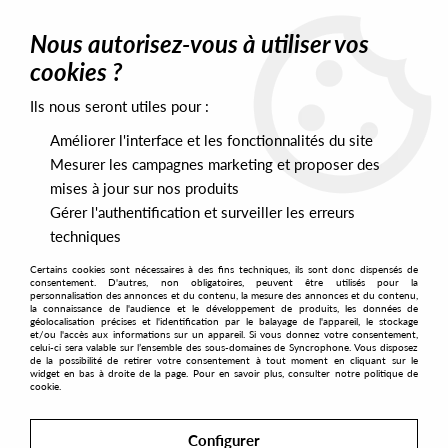
0
Nous autorisez-vous à utiliser vos
cookies ?
Ils nous seront utiles pour :
Home
>
Artists
>
Surrogate
Améliorer l'interface et les fonctionnalités du site
Surrogate
Mesurer les campagnes marketing et proposer des
mises à jour sur nos produits
Gérer l'authentification et surveiller les erreurs
SORT & FILTER
techniques
Certains cookies sont nécessaires à des fins techniques, ils sont donc dispensés de
PRESALES EXCLUSIVES
consentement. D'autres, non obligatoires, peuvent être utilisés pour la
personnalisation des annonces et du contenu, la mesure des annonces et du contenu,
la connaissance de l'audience et le développement de produits, les données de
géolocalisation précises et l'identification par le balayage de l'appareil, le stockage
1
et/ou l'accès aux informations sur un appareil. Si vous donnez votre consentement,
celui-ci sera valable sur l’ensemble des sous-domaines de Syncrophone. Vous disposez
de la possibilité de retirer votre consentement à tout moment en cliquant sur le
widget en bas à droite de la page. Pour en savoir plus, consulter notre politique de
cookie.
Configurer