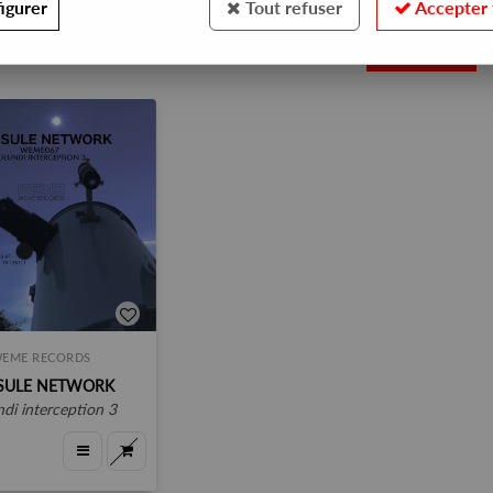
igurer
Tout refuser
Accepter 
1
EME RECORDS
SULE NETWORK
undi interception 3