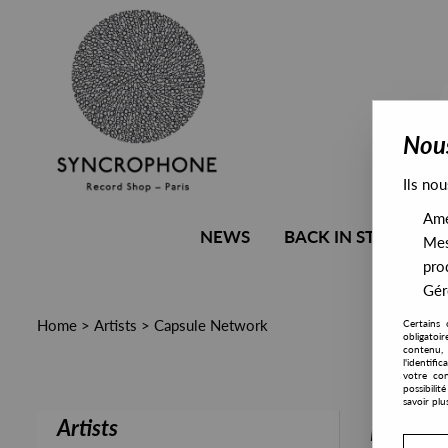
Nous
Ils nou
Amél
NEWS
BACK IN STOCK
Mes
pro
Gére
Home
>
Artists
>
Capsule Network
Certains 
obligatoi
contenu, 
l'identifi
votre con
possibili
savoir plu
Artists
PRESALE