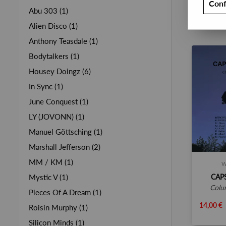
Conf
Abu 303 (1)
Alien Disco (1)
Anthony Teasdale (1)
Bodytalkers (1)
Housey Doingz (6)
In Sync (1)
June Conquest (1)
LY (JOVONN) (1)
Manuel Göttsching (1)
Marshall Jefferson (2)
MM / KM (1)
W
CAP
Mystic V (1)
col
Pieces Of A Dream (1)
14,00 €
Roisin Murphy (1)
Silicon Minds (1)