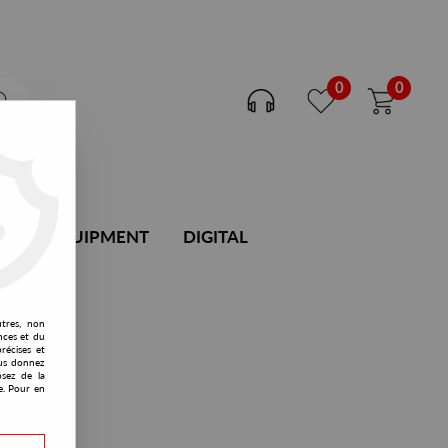
0
0
DJ EQUIPMENT
DIGITAL
utres, non
nces et du
récises et
vous donnez
osez de la
e. Pour en