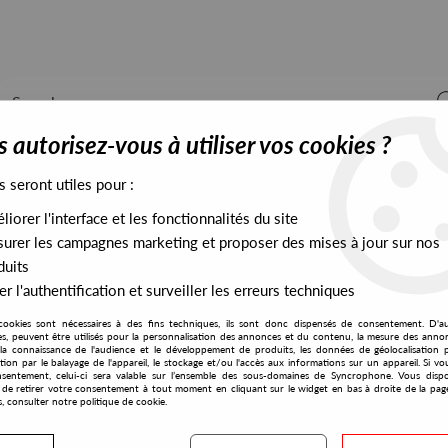
 autorisez-vous à utiliser vos cookies ?
s seront utiles pour :
iorer l'interface et les fonctionnalités du site
ALL STOCK
EXCLUSIVES
PRESALES EXCLUSIVES
urer les campagnes marketing et proposer des mises à jour sur nos
duits
r l'authentification et surveiller les erreurs techniques
cookies sont nécessaires à des fins techniques, ils sont donc dispensés de consentement. D'a
res, peuvent être utilisés pour la personnalisation des annonces et du contenu, la mesure des anno
la connaissance de l'audience et le développement de produits, les données de géolocalisation p
Capsule Network
cation par le balayage de l'appareil, le stockage et/ou l'accès aux informations sur un appareil. Si 
sentement, celui-ci sera valable sur l’ensemble des sous-domaines de Syncrophone. Vous disp
té de retirer votre consentement à tout moment en cliquant sur le widget en bas à droite de la pag
s, consulter notre politique de cookie.
S EXCLUSIVES