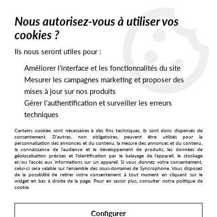
0
Nous autorisez-vous à utiliser vos
cookies ?
Ils nous seront utiles pour :
Home
>
Artists
>
Phonk D
Améliorer l'interface et les fonctionnalités du site
Phonk D
Mesurer les campagnes marketing et proposer des
mises à jour sur nos produits
Gérer l'authentification et surveiller les erreurs
SORT & FILTER
techniques
Certains cookies sont nécessaires à des fins techniques, ils sont donc dispensés de
PRESALES EXCLUSIVES
consentement. D'autres, non obligatoires, peuvent être utilisés pour la
personnalisation des annonces et du contenu, la mesure des annonces et du contenu,
la connaissance de l'audience et le développement de produits, les données de
géolocalisation précises et l'identification par le balayage de l'appareil, le stockage
1
et/ou l'accès aux informations sur un appareil. Si vous donnez votre consentement,
celui-ci sera valable sur l’ensemble des sous-domaines de Syncrophone. Vous disposez
de la possibilité de retirer votre consentement à tout moment en cliquant sur le
widget en bas à droite de la page. Pour en savoir plus, consulter notre politique de
cookie.
Configurer