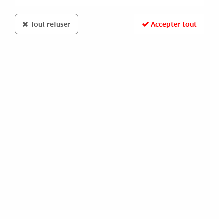
Tout refuser
Accepter tout
FOOTJOB
PHONK D
foot traxx pt.2
15,00 €