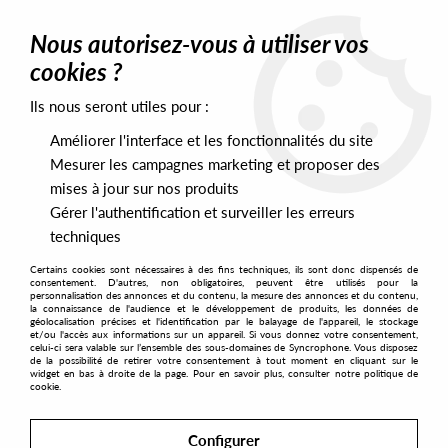
0
Nous autorisez-vous à utiliser vos
cookies ?
Ils nous seront utiles pour :
Home
>
Artists
>
Pascal Viscardi
Améliorer l'interface et les fonctionnalités du site
Pascal Viscardi
Mesurer les campagnes marketing et proposer des
mises à jour sur nos produits
Gérer l'authentification et surveiller les erreurs
SORT & FILTER
techniques
Certains cookies sont nécessaires à des fins techniques, ils sont donc dispensés de
PRESALES EXCLUSIVES
consentement. D'autres, non obligatoires, peuvent être utilisés pour la
personnalisation des annonces et du contenu, la mesure des annonces et du contenu,
la connaissance de l'audience et le développement de produits, les données de
géolocalisation précises et l'identification par le balayage de l'appareil, le stockage
3
et/ou l'accès aux informations sur un appareil. Si vous donnez votre consentement,
celui-ci sera valable sur l’ensemble des sous-domaines de Syncrophone. Vous disposez
de la possibilité de retirer votre consentement à tout moment en cliquant sur le
widget en bas à droite de la page. Pour en savoir plus, consulter notre politique de
cookie.
Configurer