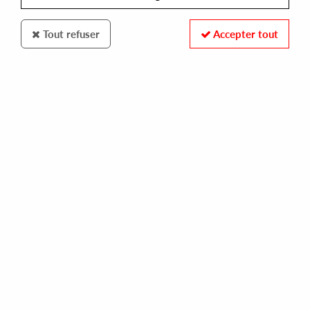
Tout refuser
Accepter tout
COURTESY OF BALANCE
VARIOUS
cob#10
35,00 €